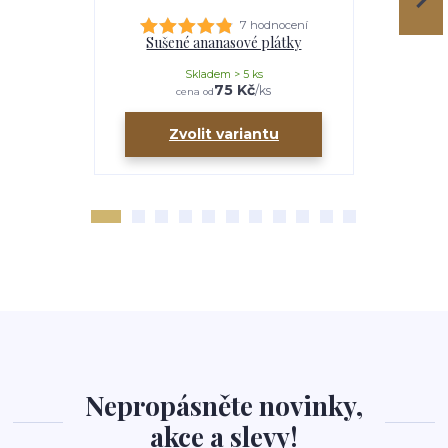
7 hodnocení
Sušené ananasové plátky
S
Skladem > 5 ks
75 Kč
/
ks
cena od
ce
Zvolit variantu
Zv
Nepropásněte novinky,
akce a slevy!