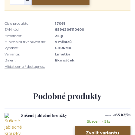
Číslo produktu:
17061
EAN kód:
8594206110400
Hmotnost:
25 g
Minimální trvanlivost do:
9 měsíců
Výrobce:
CHURMA
Varianta:
Limetka
Balení:
Eko sáček
Hlídat cenu / dostupnost
Podobné produkty
Sušené jablečné kroužky
65 Kč
/
ks
cena od
Skladem > 5 ks
Zvolit variantu