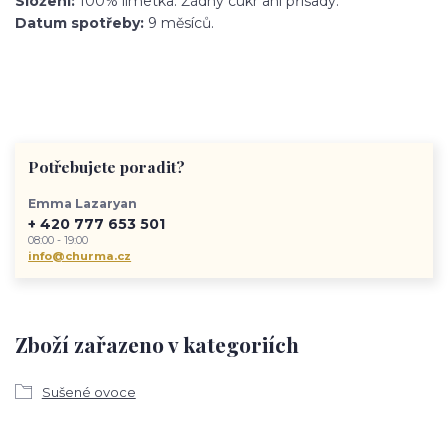
Složení:
100% limetka. Žádný cukr ani přísady.
Datum spotřeby:
9 měsíců.
Potřebujete poradit?
Emma Lazaryan
+ 420 777 653 501
08:00 - 19:00
info@churma.cz
Zboží zařazeno v kategoriích
Sušené ovoce