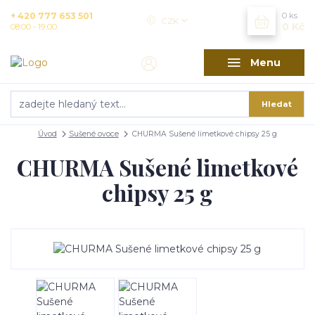
+ 420 777 653 501
0
ks
CZK
0 Kč
08:00 - 19:00
Menu
Hledat
Úvod
Sušené ovoce
CHURMA Sušené limetkové chipsy 25 g
CHURMA Sušené limetkové
chipsy 25 g