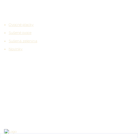
Zajímavosti
Ovocné placky
Sušené ovoce
Sušená zelenina
Novinky
Partnerské platformy
Kontakty
Emma Lazaryan