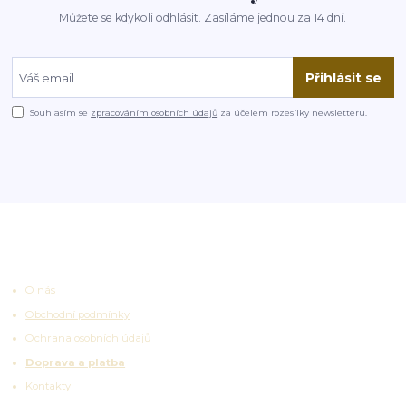
Můžete se kdykoli odhlásit. Zasíláme jednou za 14 dní.
Přihlásit se
Souhlasím se
zpracováním osobních údajů
za účelem rozesílky newsletteru.
Užitečné odkazy
O nás
Obchodní podmínky
Ochrana osobních údajů
Doprava a platba
Kontakty