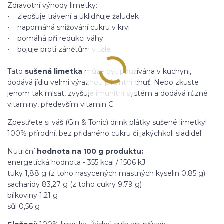
Zdravotní výhody limetky:
• zlepšuje trávení a uklidňuje žaludek
• napomáhá snižování cukru v krvi
• pomáhá při redukci váhy
• bojuje proti zánětům v těle
Tato
sušená limetka
může být používána v kuchyni,
dodává jídlu velmi výraznou pikantní chuť. Nebo zkuste
jenom tak mlsat, zvyšuje imunitní systém a dodává různé
vitaminy, především vitamin C.
Zpestřete si váš (Gin & Tonic) drink plátky sušené limetky!
100% přírodní, bez přidaného cukru či jakýchkoli sladidel.
Nutriční
hodnota na 100 g produktu:
energetícká hodnota - 355 kcal / 1506 kJ
tuky 1,88 g (z toho nasycených mastných kyselin 0,85 g)
sacharidy 83,27 g (z toho cukry 9,79 g)
bílkoviny 1,21 g
sůl 0,56 g