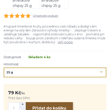
Ohodnotit produkt
Křupavé limetkové kruhy pozvednou vaši náladu a dodají vám
energii na celý den.Zdravotní výhody limetky:• zlepšuje trávení a
uklidňuje žaludek• napomáhá snižování cukru v krvi• pomáhá při
redukci váhy• bojuje proti zánětům v těleTato sušená limetka může
být používána v kuchyni, dodává jí...
celý popis
Dostupnost
Skladem 4 ks
Hmotnost
79 Kč
/
ks
71 Kč
bez DPH
Přidat do košíku