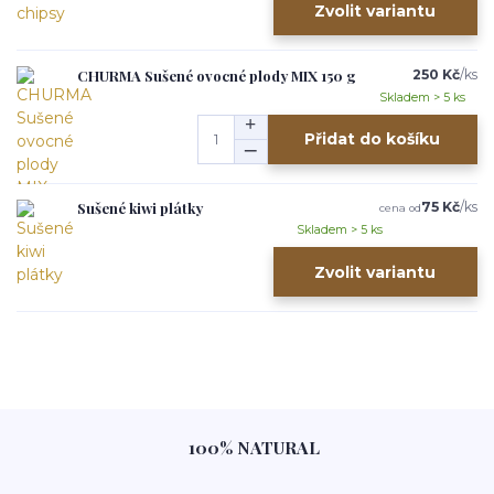
Zvolit variantu
CHURMA Sušené ovocné plody MIX 150 g
250 Kč
/
ks
Skladem > 5 ks
Přidat do košíku
Sušené kiwi plátky
75 Kč
/
ks
cena od
Skladem > 5 ks
Zvolit variantu
100% NATURAL