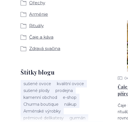
Ořechy
Arménie
Rituály
Čaje a káva
Zdravá svačina
Štítky blogu
0
sušené ovoce
kvalitní ovoce
Čaje
sušené plody
prodejna
přír
kamenní obchod
e-shop
Churma boutique
nákup
Čaje
Arménské výrobky
rituál
prémiové delikatesy
gurmán
rovn
tradice
ruční výroba
rychlá svačina