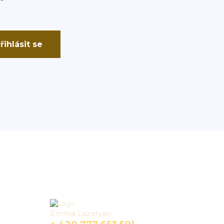
řihlásit se
Kontakty
Emma Lazaryan