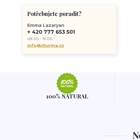
prácovní zážitky
pamlsky
Churma
zdravý život
životní styl
Potřebujete poradit?
Emma Lazaryan
+ 420 777 653 501
08:00 - 19:00
info@churma.cz
100% NATURAL
N