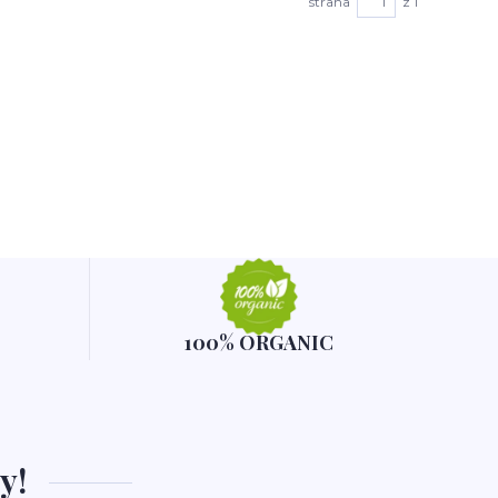
strana
z 1
100% ORGANIC
y!