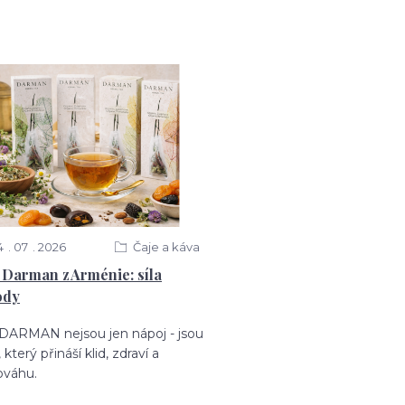
4
07
2026
Čaje a káva
 Darman z Arménie: síla
ody
 DARMAN nejsou jen nápoj - jsou
, který přináší klid, zdraví a
ováhu.