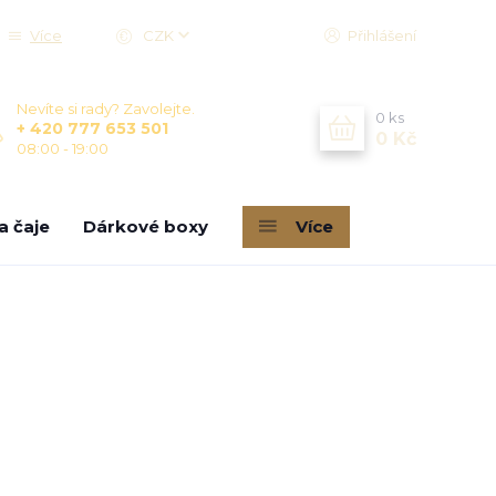
Více
CZK
Přihlášení
Nevíte si rady? Zavolejte.
0
ks
+ 420 777 653 501
0 Kč
08:00 - 19:00
a čaje
Dárkové boxy
Více