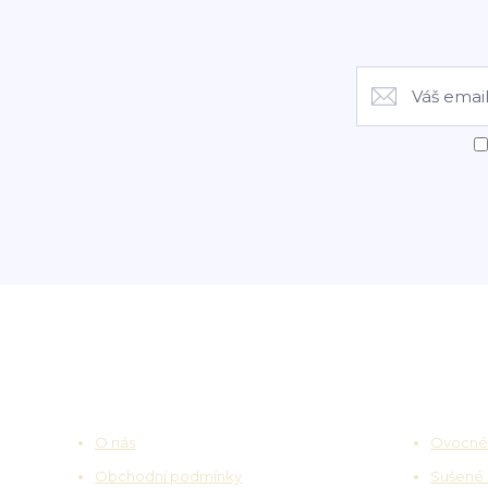
Užitečné odkazy
Zajímav
O nás
Ovocné
Obchodní podmínky
Sušené