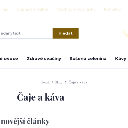
 nás
Doprava a platba
Obchodní podmínky
Kontakty
Hledat
é ovoce
Zdravé svačiny
Sušená zelenina
Kávy 
Úvod
Blog
Čaje a káva
Čaje a káva
jnovější články