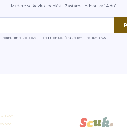
Můžete se kdykoli odhlásit. Zasíláme jednou za 14 dní.
P
Souhlasím se
zpracováním osobních údajů
za účelem rozesílky newsletteru.
osti
Partnerské platformy
 placky
 ovoce