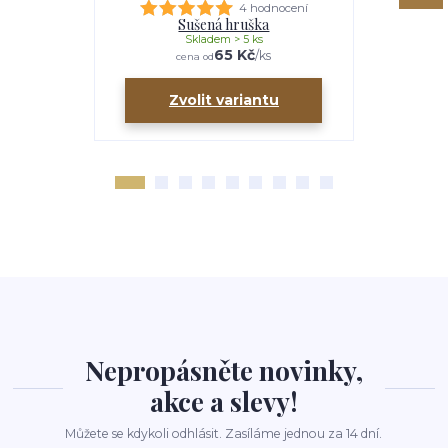
4 hodnocení
Sušená hruška
Sušené
Skladem > 5 ks
65 Kč
/
ks
cena od
ce
Zvolit variantu
Zv
Nepropásněte novinky,
akce a slevy!
Můžete se kdykoli odhlásit. Zasíláme jednou za 14 dní.