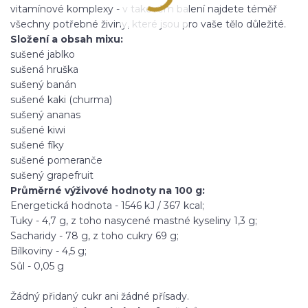
vitamínové komplexy - v takovém balení najdete téměř
všechny potřebné živiny, které jsou pro vaše tělo
důležité.
Složení a obsah mixu:
sušené jablko
sušená hruška
sušený banán
sušené kaki (churma)
sušený ananas
sušené kiwi
sušené fíky
sušené pomeranče
sušený grapefruit
Průměrné výživové hodnoty na 100 g:
Energetická hodnota - 1546 kJ / 367 kcal;
Tuky - 4,7 g, z toho nasycené mastné kyseliny 1,3 g;
Sacharidy - 78 g, z toho cukry 69 g;
Bílkoviny - 4,5 g;
Sůl - 0,05 g
Žádný přidaný cukr ani žádné
přísady.