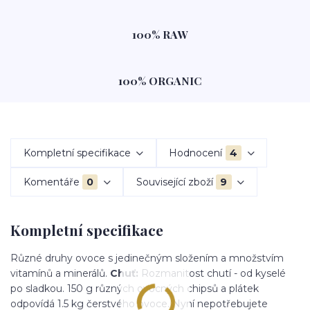
100% RAW
100% ORGANIC
Kompletní specifikace
Hodnocení
4
Komentáře
0
Související zboží
9
Kompletní specifikace
Různé druhy ovoce s jedinečným složením a množstvím
vitamínů a minerálů.
Chuť:
Rozmanitost chutí - od kyselé
po sladkou. 150 g různých ovocných chipsů a plátek
odpovídá 1.5 kg čerstvého ovoce. Nyní nepotřebujete