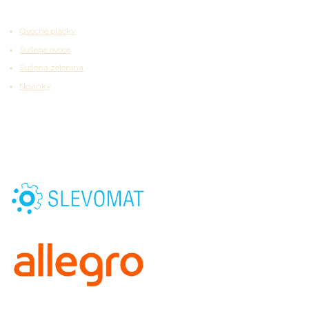
Zajímavosti
Ovocné placky
Sušené ovoce
Sušená zelenina
Novinky
Partnerské platformy