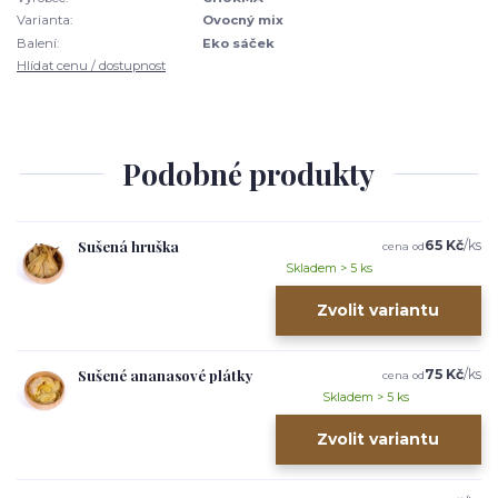
Varianta:
Ovocný mix
Balení:
Eko sáček
Hlídat cenu / dostupnost
Podobné produkty
Sušená hruška
65 Kč
/
ks
cena od
Skladem > 5 ks
Zvolit variantu
Sušené ananasové plátky
75 Kč
/
ks
cena od
Skladem > 5 ks
Zvolit variantu