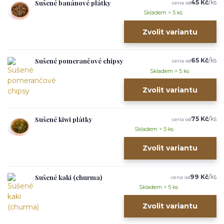
Sušené banánové plátky
45 Kč
/
ks
cena od
Skladem > 5 ks
Zvolit variantu
Sušené pomerančové chipsy
65 Kč
/
ks
cena od
Skladem > 5 ks
Zvolit variantu
Sušené kiwi plátky
75 Kč
/
ks
cena od
Skladem > 5 ks
Zvolit variantu
Sušené kaki (churma)
99 Kč
/
ks
cena od
Skladem > 5 ks
Zvolit variantu