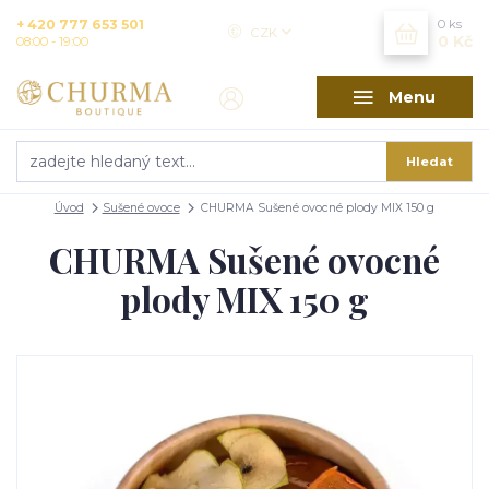
+ 420 777 653 501
0
ks
CZK
0 Kč
08:00 - 19:00
Menu
Hledat
Úvod
Sušené ovoce
CHURMA Sušené ovocné plody MIX 150 g
CHURMA Sušené ovocné
plody MIX 150 g