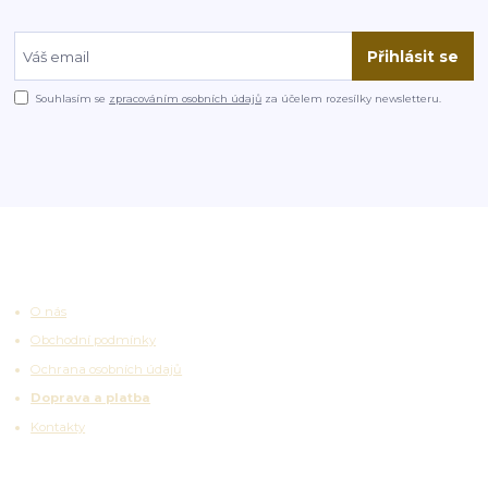
Přihlásit se
Souhlasím se
zpracováním osobních údajů
za účelem rozesílky newsletteru.
Užitečné odkazy
O nás
Obchodní podmínky
Ochrana osobních údajů
Doprava a platba
Kontakty