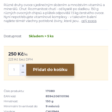
Různé druhy ovoce s jedinečným složením a množstvím vitamínů a
minerálů. Chuť: Rozmanitost chutí - od kyselé po sladkou. 150 g
různých ovocných chipsů a plátek odpovídá 1.5 kg čerstvého ovoce.
Nyní nepotřebujete vitamínové komplexy - v takovém balení
najdete téměř všechny potřebné živiny, které jsou...
celý popis
Dostupnost
Skladem > 5 ks
250 Kč
/
ks
223 Kč
bez DPH
Přidat do košíku
Číslo produktu:
17080
EAN kód:
8594206110196
Hmotnost:
150 g
Minimální trvanlivost do:
9 měsíců
Výrobce:
CHURMA