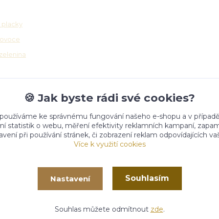
osti
Partnerské platformy
 placky
 ovoce
zelenina
🍪 Jak byste rádi své cookies?
 používáme ke správnému fungování našeho e-shopu a v případě
ní statistik o webu, měření efektivity reklamních kampaní, zap
vení při používání stránek, či zobrazení reklam odpovídajících v
Více k využití cookies
Souhlasím
Nastavení
020 -
2026
- CHURMA - Zdraví život
Vytvořeno na
Eshop-rychl
Souhlas můžete odmítnout
zde
.