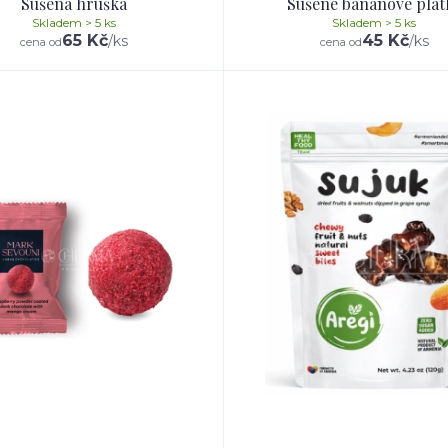
Sušená hruška
Sušené banánové plát
Skladem > 5 ks
Skladem > 5 ks
65 Kč
45 Kč
/
ks
/
ks
cena od
cena od