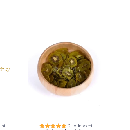
ení
2 hodnocení