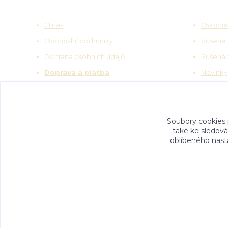
Užitečné odkazy
Zajímav
O nás
Ovocné
Obchodní podmínky
Sušené
Ochrana osobních údajů
Sušená 
Doprava a platba
Novinky
Kontakty
Soubory cookies
také ke sledová
oblíbeného nasta
© 2