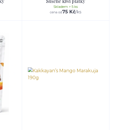
ky
Sušené kiwi plátky
Skladem > 5 ks
75 Kč
/
ks
cena od