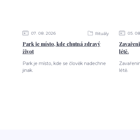
07
08
2026
05
0
Rituály
Park je místo, kde chutná zdravý
Zavařenin
život
létě.
Park je místo, kde se člověk nadechne
Zavařenin
jinak.
létě.