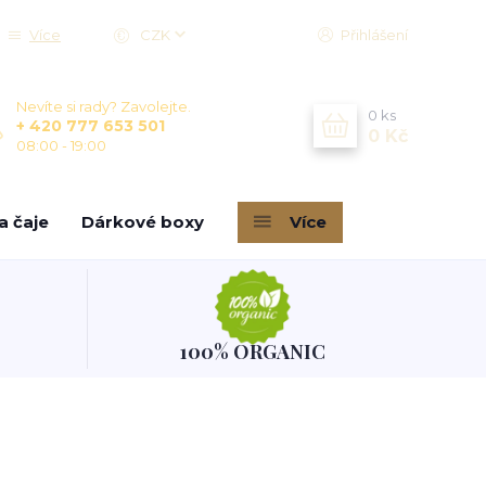
Více
CZK
Přihlášení
Nevíte si rady? Zavolejte.
0
ks
+ 420 777 653 501
0 Kč
08:00 - 19:00
a čaje
Dárkové boxy
Více
100% ORGANIC