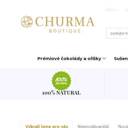
Blog
O
Prémiové čokolády a oříšky
Sušen
100% NATURAL
Vybrali jsme pro vás
Nejprodávanější
Novi