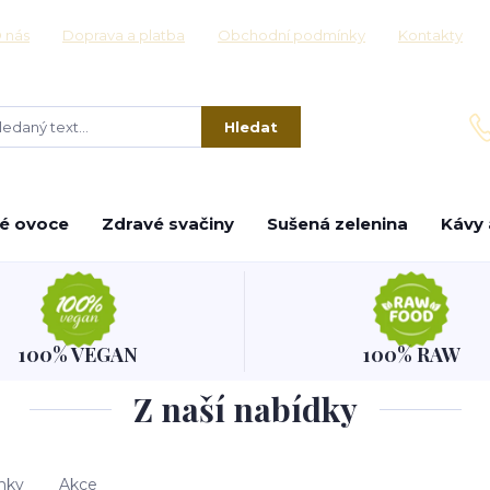
 nás
Doprava a platba
Obchodní podmínky
Kontakty
Hledat
é ovoce
Zdravé svačiny
Sušená zelenina
Kávy 
100% VEGAN
100% RAW
Z naší nabídky
nky
Akce