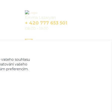
Kontakty
Emma Lazaryan
+ 420 777 653 501
08:00 - 19:00
info@churma.cz
 vašeho souhlasu
amatování vašeho
ašim preferencím.
e.cz