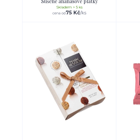
Sušené ananasové plátky
Skladem > 5 ks
75 Kč
/
ks
cena od