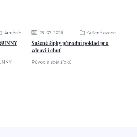
29
07
2026
Arménie
Sušené ovoce
y SUNNY
Sušené šípky přírodní poklad pro
zdraví i chuť
SUNNY
Původ a sběr šípků