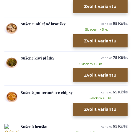
Zvolit variantu
Sušené jablečné kroužky
65 Kč
/
ks
cena od
Skladem > 5 ks
Zvolit variantu
Sušené kiwi plátky
75 Kč
/
ks
cena od
Skladem > 5 ks
Zvolit variantu
Sušené pomerančové chipsy
65 Kč
/
ks
cena od
Skladem > 5 ks
Zvolit variantu
Sušená hruška
65 Kč
/
ks
cena od