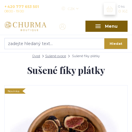
+ 420 777 653 501
0
ks
CZK
0 Kč
08:00 - 19:00
Menu
Hledat
Úvod
Sušené ovoce
Sušené fíky plátky
Sušené fíky plátky
Novinka