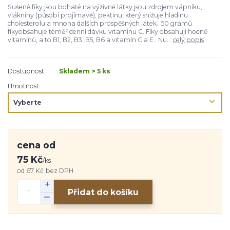
Sušené fíky jsou bohaté na výživné látky jsou zdrojem vápníku,
vlákniny (působí projímavě), pektinu, který snižuje hladinu
cholesterolu a mnoha dalších prospěšných látek. 50 gramů
fíkyobsahuje téměř denní dávku vitamínu C. Fíky obsahují hodně
vitamínů, a to B1, B2, B3, B5, B6 a vitamín C a E. Nu...
celý popis
Dostupnost
Skladem > 5 ks
Hmotnost
cena od
75 Kč
/
ks
od
67 Kč
bez DPH
Přidat do košíku