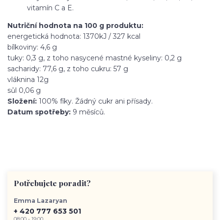
vitamín C a E.
Nutriční hodnota na 100 g produktu:
energetická hodnota: 1370kJ / 327 kcal
bílkoviny: 4,6 g
tuky: 0,3 g, z toho nasycené mastné kyseliny: 0,2 g
sacharidy: 77,6 g, z toho cukru: 57 g
vláknina 12g
sůl 0,06 g
Složení:
100% fíky. Žádný cukr ani přísady.
Datum spotřeby:
9 měsíců.
Potřebujete poradit?
Emma Lazaryan
+ 420 777 653 501
08:00 - 19:00