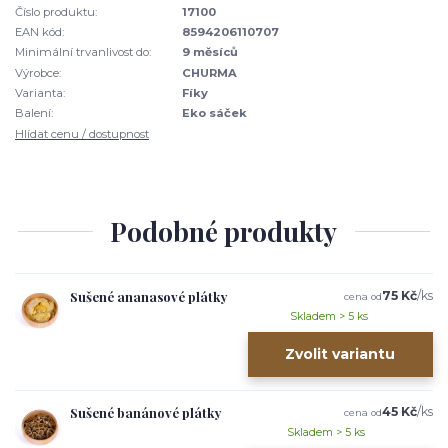
Číslo produktu:
17100
EAN kód:
8594206110707
Minimální trvanlivost do:
9 měsíců
Výrobce:
CHURMA
Varianta:
Fíky
Balení:
Eko sáček
Hlídat cenu / dostupnost
Podobné produkty
Sušené ananasové plátky
75 Kč
/
ks
cena od
Skladem > 5 ks
Zvolit variantu
Sušené banánové plátky
45 Kč
/
ks
cena od
Skladem > 5 ks