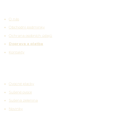
Užitečné odkazy
O nás
Obchodní podmínky
Ochrana osobních údajů
Doprava a platba
Kontakty
Zajímavosti
Ovocné placky
Sušené ovoce
Sušená zelenina
Novinky
Partnerské platformy