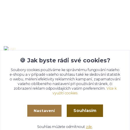
Kontakty
Emma Lazaryan
+ 420 777 653 501
🍪 Jak byste rádi své cookies?
08:00 - 19:00
Soubory cookies používáme ke správnému fungování našeho
e-shopu a v případě vašeho souhlasu také ke sledování statistik
info@churma.cz
o webu, měření efektivity reklamních kampaní, zapamatování
vašeho oblíbeného nastavení při používání stránek, či
zobrazení reklam odpovídajících vašim preferencím.
Více k
využití cookies
Souhlasím
Nastavení
© 2020 -
2026
- CHURMA - Zdraví život
Souhlas můžete odmítnout
zde
.
Vytvořeno na
Eshop-rychle.cz