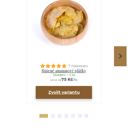
7 hodnocení
Sušené ananasové plátky
Sušen
Skladem > 5 ks
75 Kč
/
ks
cena od
ce
Zvolit variantu
Zv