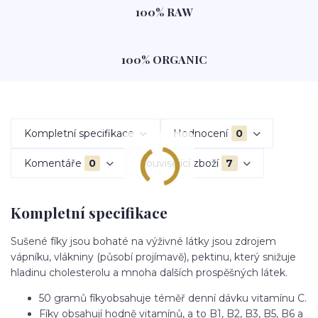
100% RAW
100% ORGANIC
Kompletní specifikace
Hodnocení
0
Komentáře
0
Související zboží
7
Kompletní specifikace
Sušené fíky jsou bohaté na výživné látky jsou zdrojem
vápníku, vlákniny (působí projímavě), pektinu, který snižuje
hladinu cholesterolu a mnoha dalších prospěšných látek.
50 gramů fíkyobsahuje téměř denní dávku vitamínu C.
Fíky obsahují hodně vitamínů, a to B1, B2, B3, B5, B6 a