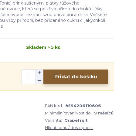
 Tonic) drink sušenými plátky růžového
šené ovoce, která se používá přímo do drinků. Díky
ení ovoce neztrácí svou barvu ani aroma. Veškeré
ou vždy přírodní, bez přidaného cukru či jakýchkoli
is
Skladem > 5 ks
Přidat do košíku
EAN kód:
8594206110806
Minimální trvanlivost do:
9 měsíců
Varianta:
Grapefruit
Hlídat cenu / dostupnost