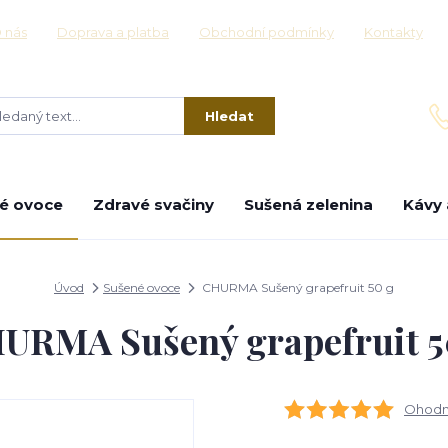
 nás
Doprava a platba
Obchodní podmínky
Kontakty
Hledat
é ovoce
Zdravé svačiny
Sušená zelenina
Kávy 
Úvod
Sušené ovoce
CHURMA Sušený grapefruit 50 g
URMA Sušený grapefruit 5
Ohodno