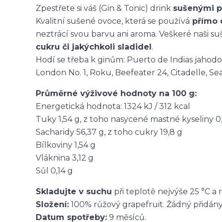
Zpestřete si váš (Gin & Tonic) drink
sušenými p
Kvalitní sušené ovoce, která se používá
přímo 
neztrácí svou barvu ani aroma. Veškeré naši s
cukru či jakýchkoli sladidel
.
Hodí se třeba k ginům: Puerto de Indias jahod
London No. 1, Roku, Beefeater 24, Citadelle, Sea
Průměrné výživové hodnoty na 100 g:
Energetická hodnota: 1324 kJ / 312 kcal
Tuky 1,54 g, z toho nasycené mastné kyseliny 0
Sacharidy 56,37 g, z toho cukry 19,8 g
Bílkoviny 1,54 g
Vláknina 3,12 g
Sůl 0,14 g
Skladujte v suchu
při teplotě nejvýše 25 °C a r
Složení:
100% růžový grapefruit. Žádný přidány
Datum spotřeby:
9 měsíců.