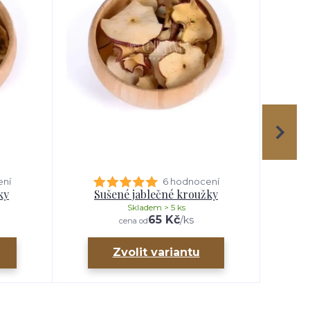
ení
6 hodnocení
ky
Sušené jablečné kroužky
S
Skladem > 5 ks
65 Kč
/
ks
cena od
Zvolit variantu