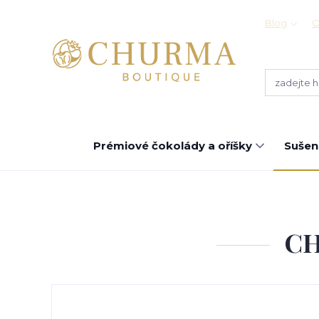
Blog
O
Prémiové čokolády a oříšky
Sušen
CH