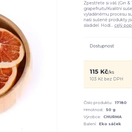
Zpestřete si váš (Gin &
grapefruitu!Kvalitní su
vyladěnému procesu suš
naši sušené produkty js
sladidel. Hodí...
celý pop
Dostupnost
115 Kč
/
ks
103 Kč
bez DPH
Číslo produktu:
17180
Hmotnost:
50 g
Výrobce:
CHURMA
Balení:
Eko sáček