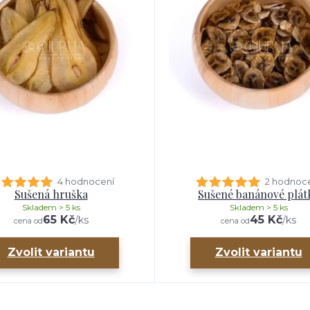
4 hodnocení
2 hodnoc
Sušená hruška
Sušené banánové plát
Skladem > 5 ks
Skladem > 5 ks
65 Kč
45 Kč
/
ks
/
ks
cena od
cena od
Zvolit variantu
Zvolit variantu