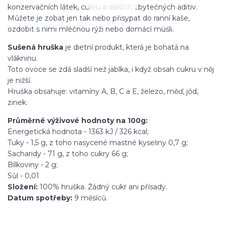
konzervačních látek, cukru a dalších zbytečných aditiv.
Můžete je zobat jen tak nebo přisypat do ranní kaše,
ozdobit s nimi mléčnou rýži nebo domácí müsli.
Sušená hruška
je dietní produkt, která je bohatá na
vlákninu.
Toto ovoce se zdá sladší než jablka, i když obsah cukru v něj
je nižší.
Hruška obsahuje: vitamíny A, B, C a E, železo, měď, jód,
zinek.
Průměrné výživové hodnoty na 100g:
Energetická hodnota - 1363 kJ / 326 kcal;
Tuky - 1,5 g, z toho nasycené mastné kyseliny 0,7 g;
Sacharidy - 71 g, z toho cukry 66 g;
Bílkoviny - 2 g;
Sůl - 0,01
Složení:
100% hruška. Žádný cukr ani přísady.
Datum spotřeby:
9 měsíců.