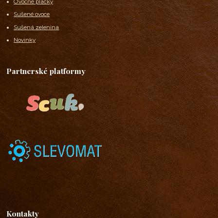
Ovocné placky
Sušené ovoce
Sušená zelenina
Novinky
Partnerské platformy
Kontakty