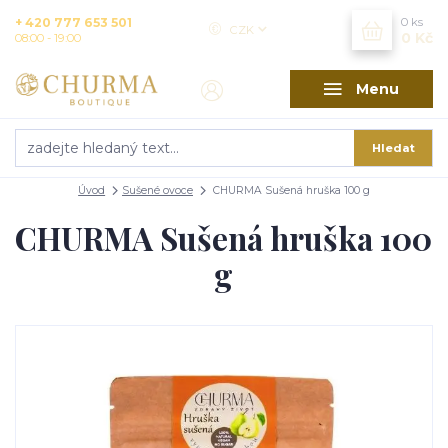
+ 420 777 653 501
0
ks
CZK
0 Kč
08:00 - 19:00
Menu
Hledat
Úvod
Sušené ovoce
CHURMA Sušená hruška 100 g
CHURMA Sušená hruška 100
g