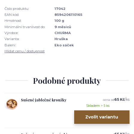
Číslo produktu:
17042
EAN kód:
8594206110165
Hmotnost:
100 g
Minimální trvanlivost do:
9 měsíců
Výrobce:
CHURMA
Varianta:
Hruška
Balení:
Eko sáček
Hlídat cenu / dostupnost
Podobné produkty
Sušené jablečné kroužky
65 Kč
/
ks
cena od
Skladem > 5 ks
Zvolit variantu