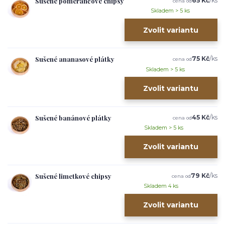
Sušené pomerančové chipsy
65 Kč
/
ks
cena od
Skladem > 5 ks
Zvolit variantu
Sušené ananasové plátky
75 Kč
/
ks
cena od
Skladem > 5 ks
Zvolit variantu
Sušené banánové plátky
45 Kč
/
ks
cena od
Skladem > 5 ks
Zvolit variantu
Sušené limetkové chipsy
79 Kč
/
ks
cena od
Skladem 4 ks
Zvolit variantu