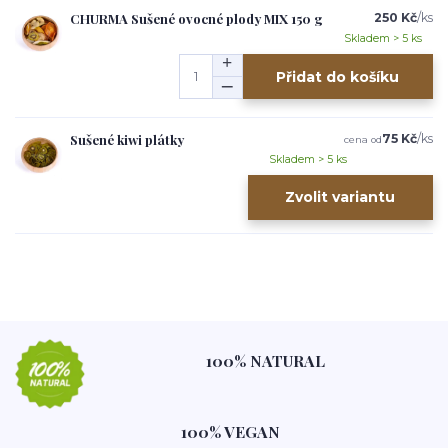
CHURMA Sušené ovocné plody MIX 150 g
250 Kč
/
ks
Skladem > 5 ks
Přidat do košíku
Sušené kiwi plátky
75 Kč
/
ks
cena od
Skladem > 5 ks
Zvolit variantu
100% NATURAL
100% VEGAN