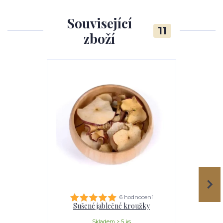
Související
11
zboží
6 hodnocení
Sušené jablečné kroužky
Sušené 
Skladem > 5 ks