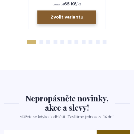
65 Kč
/
ks
cena od
ce
Zvolit variantu
Zv
Nepropásněte novinky,
akce a slevy!
Můžete se kdykoli odhlásit. Zasíláme jednou za 14 dní.