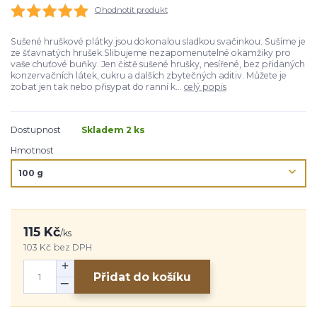
Ohodnotit produkt
Sušené hruškové plátky jsou dokonalou sladkou svačinkou. Sušíme je
ze šťavnatých hrušek.Slibujeme nezapomenutelné okamžiky pro
vaše chuťové buňky. Jen čistě sušené hrušky, nesířené, bez přidaných
konzervačních látek, cukru a dalších zbytečných aditiv. Můžete je
zobat jen tak nebo přisypat do ranní k...
celý popis
Dostupnost
Skladem 2 ks
Hmotnost
115 Kč
/
ks
103 Kč
bez DPH
Přidat do košíku