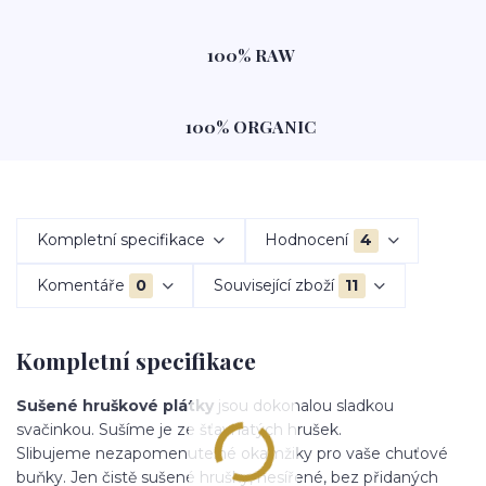
100% RAW
100% ORGANIC
Kompletní specifikace
Hodnocení
4
Komentáře
0
Související zboží
11
Kompletní specifikace
Sušené hruškové plátky
jsou dokonalou sladkou
svačinkou. Sušíme je ze šťavnatých hrušek.
Slibujeme nezapomenutelné okamžiky pro vaše chuťové
buňky. Jen čistě sušené hrušky, nesířené, bez přidaných