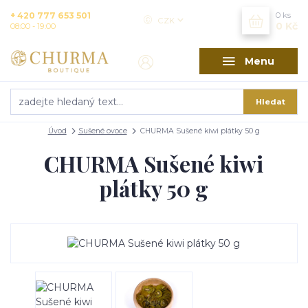
+ 420 777 653 501
0
ks
CZK
0 Kč
08:00 - 19:00
Menu
Hledat
Úvod
Sušené ovoce
CHURMA Sušené kiwi plátky 50 g
CHURMA Sušené kiwi
plátky 50 g