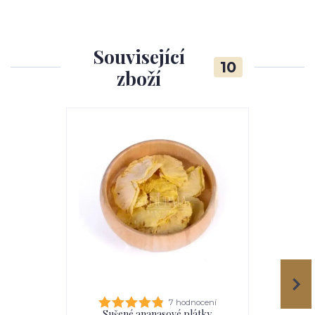
Související
10
zboží
7 hodnocení
Sušené ananasové plátky
Sušen