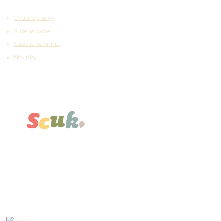
Ovocné placky
Sušené ovoce
Sušená zelenina
Novinky
Partnerské platformy
Kontakty