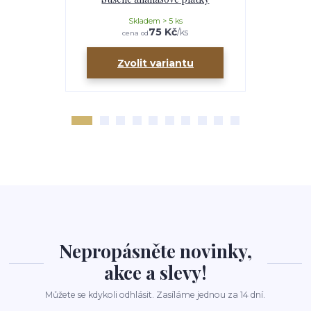
Skladem > 5 ks
75 Kč
/
ks
cena od
ce
Zvolit variantu
Zv
Nepropásněte novinky,
akce a slevy!
Můžete se kdykoli odhlásit. Zasíláme jednou za 14 dní.