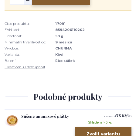
Číslo produktu:
17091
EAN kód:
8594206110202
Hmotnost:
50 g
Minimální trvanlivost do:
9 měsíců
Výrobce:
CHURMA
Varianta:
Kiwi
Balení:
Eko sáček
Hlídat cenu / dostupnost
Podobné produkty
Sušené ananasové plátky
75 Kč
/
ks
cena od
Skladem > 5 ks
Zvolit variantu