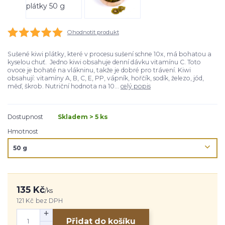
Ohodnotit produkt
Sušené kiwi plátky, které v procesu sušení schne 10x, má bohatou a
kyselou chuť. Jedno kiwi obsahuje denní dávku vitamínu C. Toto
ovoce je bohaté na vlákninu, takže je dobré pro trávení. Kiwi
obsahují: vitamíny A, B, C, E, PP, vápník, hořčík, sodík, železo, jód,
měď, škrob. Nutriční hodnota na 10...
celý popis
Dostupnost
Skladem > 5 ks
Hmotnost
135 Kč
/
ks
121 Kč
bez DPH
Přidat do košíku