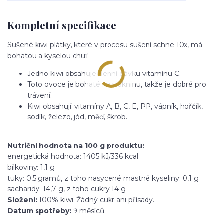
Kompletní specifikace
Sušené kiwi plátky, které v procesu sušení schne 10x, má
bohatou a kyselou chuť.
Jedno kiwi obsahuje denní dávku vitamínu C.
Toto ovoce je bohaté na vlákninu, takže je dobré pro
trávení.
Kiwi obsahují: vitamíny A, B, C, E, PP, vápník, hořčík,
sodík, železo, jód, měď, škrob.
Nutriční hodnota na 100 g produktu:
energetická hodnota: 1405 kJ/336 kcal
bílkoviny: 1,1 g
tuky: 0,5 gramů, z toho nasycené mastné kyseliny: 0,1 g
sacharidy: 14,7 g, z toho cukry 14 g
Složení:
100% kiwi. Žádný cukr ani přísady.
Datum spotřeby:
9 měsíců.