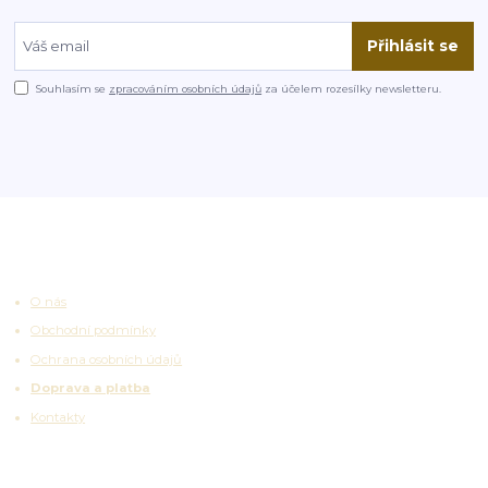
Přihlásit se
Souhlasím se
zpracováním osobních údajů
za účelem rozesílky newsletteru.
Užitečné odkazy
O nás
Obchodní podmínky
Ochrana osobních údajů
Doprava a platba
Kontakty
Zajímavosti