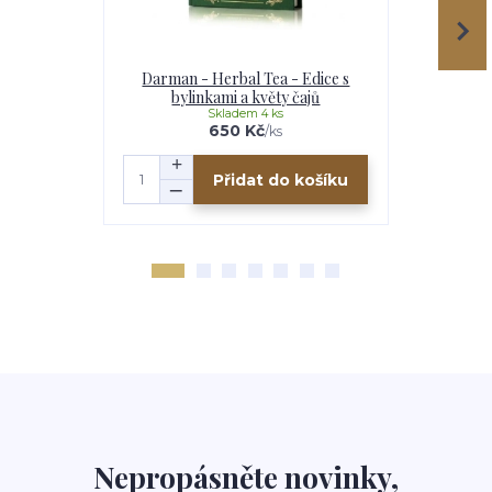
Darman - Herbal Tea - Edice s
Darman -
bylinkami a květy čajů
Skladem 4 ks
650 Kč
/
ks
Přidat do košíku
Nepropásněte novinky,