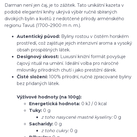
Darman není jen čaj, je to zážitek. Tato unikátní kazeta v
podobě elegantní knihy ukrývá výběr ručně sbíraných
divokých bylin a květů z nedotčené přírody arménského
regionu Tavuš (1700–2900 m n. m.).
Autentický původ:
Byliny rostou v čistém horském
prostředí, což zajišťuje jejich intenzivní aroma a vysoký
obsah prospěšných látek.
Designový skvost:
Luxusní knižní formát povyšuje
čajový rituál na umění. Ideální volba pro náročné
milovníky přírodních chutí i jako prestižní dárek.
Čisté složení:
100% přírodní, ručně zpracované byliny
bez přidaných látek.
Výživové hodnoty (na 100g):
Energetická hodnota:
0 kJ / 0 kcal
Tuky:
0 g
z toho nasycené mastné kyseliny:
0 g
Sacharidy:
0 g
z toho cukry:
0 g