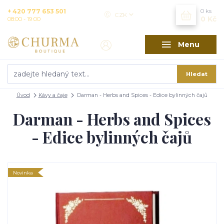
+ 420 777 653 501
0
ks
CZK
0 Kč
08:00 - 19:00
Menu
Hledat
Úvod
Kávy a čaje
Darman - Herbs and Spices - Edice bylinných čajů
Darman - Herbs and Spices
- Edice bylinných čajů
Novinka