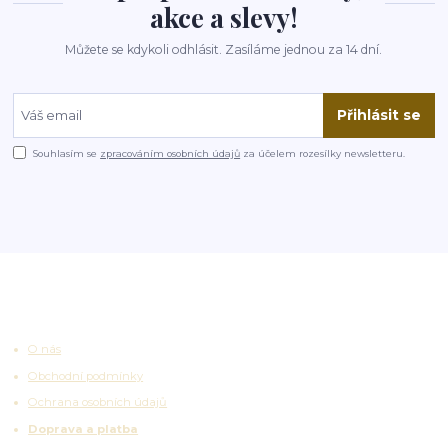
akce a slevy!
Můžete se kdykoli odhlásit. Zasíláme jednou za 14 dní.
Přihlásit se
Souhlasím se
zpracováním osobních údajů
za účelem rozesílky newsletteru.
Užitečné odkazy
O nás
Obchodní podmínky
Ochrana osobních údajů
Doprava a platba