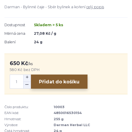
Darman - Bylinné čaje - Sběr bylinek a koření
celý popis
Dostupnost
Skladem > 5 ks
Měrná cena
27,08 Kč / g
Balení
24 g
650 Kč
/
ks
580 Kč
bez DPH
Přidat do košíku
Číslo produktu:
10003
EAN kód:
4850016530154
Hmotnost:
255 g
Výrobce:
Darman Herbal LLC
Čistá hmotnost:
24 g