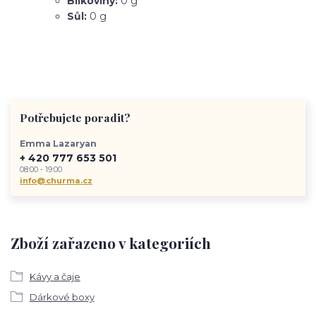
Bílkoviny:
0 g
Sůl:
0 g
Potřebujete poradit?
Emma Lazaryan
+ 420 777 653 501
08:00 - 19:00
info@churma.cz
Zboží zařazeno v kategoriích
Kávy a čaje
Dárkové boxy