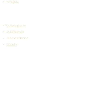
Kontakty
Zajímavosti
Ovocné placky
Sušené ovoce
Sušená zelenina
Novinky
Partnerské platformy
Kontakty