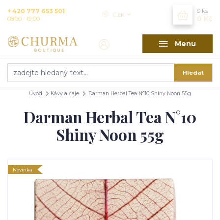
+ 420 777 653 501
0
ks
CZK
0 Kč
08:00 - 19:00
Menu
Hledat
Úvod
Kávy a čaje
Darman Herbal Tea N°10 Shiny Noon 55g
Darman Herbal Tea N°10
Shiny Noon 55g
Novinka