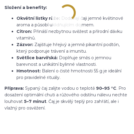
Složení a benefity:
Okvětní lístky růže:
Dodávají čaji jemné květinové
aroma a působí uklidňujícím dojmem.
Citron:
Přináší nezbytnou svěžest a přírodní dávku
vitamínů.
Zázvor:
Zajišťuje hřejivý a jemně pikantní podtón,
který podporuje trávení a imunitu.
Světlice barvířská:
Doplňuje směs o jemnou
barevnost a unikátní bylinné vlastnosti.
Hmotnost:
Balení o čisté hmotnosti 55 g je ideální
pro pravidelné rituály.
Příprava:
Sypaný čaj zalijte vodou o teplotě
90–95 °C
. Pro
dosažení optimální chuti a růžového odstínu nálevu nechte
louhovat
5–7 minut
. Čaj je skvělý teplý pro zahřátí, ale i
vlažný pro osvěžení.