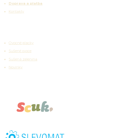
Doprava a platba
Kontakty
Zajímavosti
Ovocné placky
Sušené ovoce
Sušená zelenina
Novinky
Partnerské platformy