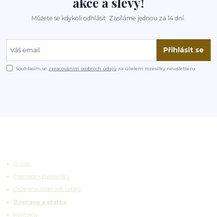
akce a slevy!
Můžete se kdykoli odhlásit. Zasíláme jednou za 14 dní.
Přihlásit se
Souhlasím se
zpracováním osobních údajů
za účelem rozesílky newsletteru.
Užitečné odkazy
O nás
Obchodní podmínky
Ochrana osobních údajů
Doprava a platba
Kontakty