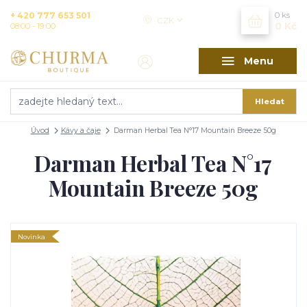
+ 420 777 653 501
0
ks
CZK
0 Kč
08:00 - 19:00
Menu
Hledat
Úvod
Kávy a čaje
Darman Herbal Tea N°17 Mountain Breeze 50g
Darman Herbal Tea N°17
Mountain Breeze 50g
Novinka