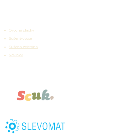
Zajímavosti
Ovocné placky
Sušené ovoce
Sušená zelenina
Novinky
Partnerské platformy