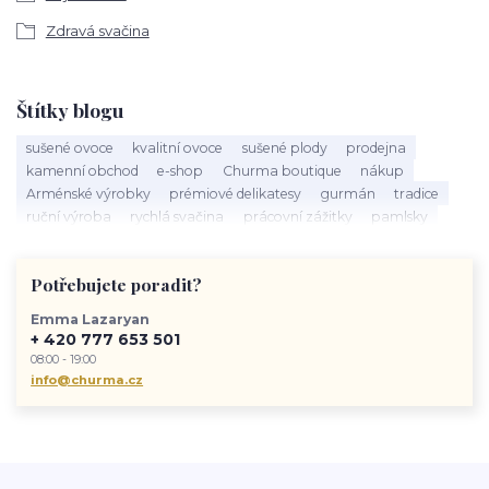
Zdravá svačina
Štítky blogu
sušené ovoce
kvalitní ovoce
sušené plody
prodejna
kamenní obchod
e-shop
Churma boutique
nákup
Arménské výrobky
prémiové delikatesy
gurmán
tradice
ruční výroba
rychlá svačina
prácovní zážitky
pamlsky
Churma
zdravý život
životní styl
Potřebujete poradit?
Emma Lazaryan
+ 420 777 653 501
08:00 - 19:00
info@churma.cz