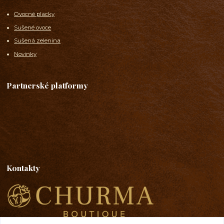
Ovocné placky
Sušené ovoce
Sušená zelenina
Novinky
Partnerské platformy
Kontakty
Emma Lazaryan