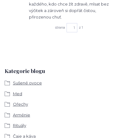
každého, kdo chce žít zdravě, mlsat bez
výčitek a zároveň si dopřát čistou,
přirozenou chuť.
strana
z 1
Kategorie blogu
Sušené ovoce
Med
Ořechy
Arménie
Rituály
Čaje a káva