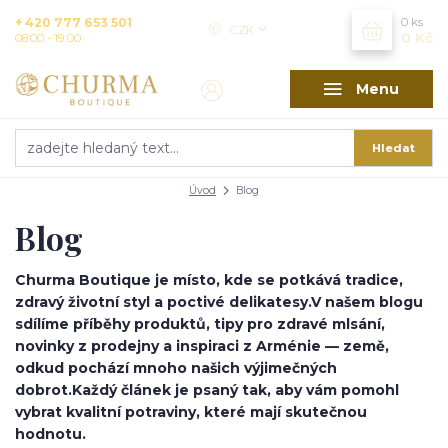
+ 420 777 653 501
0
ks
CZK
0 Kč
08:00 - 19:00
Menu
Hledat
Úvod
Blog
Blog
Churma Boutique je místo, kde se potkává tradice,
zdravý životní styl a poctivé delikatesy.
V našem blogu
sdílíme příběhy produktů, tipy pro zdravé mlsání,
novinky z prodejny a inspiraci z Arménie — země,
odkud pochází mnoho našich výjimečných
dobrot.
Každý článek je psaný tak, aby vám pomohl
vybrat kvalitní potraviny, které mají skutečnou
hodnotu.