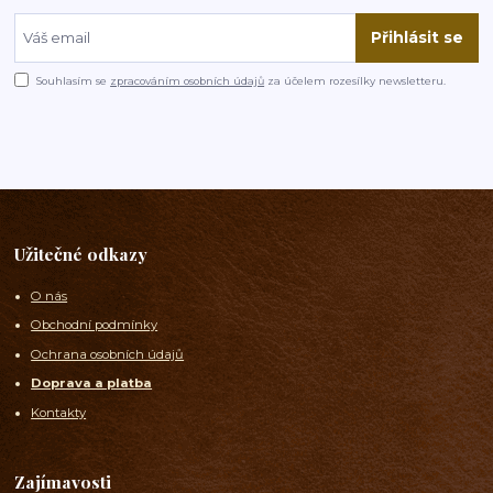
Přihlásit se
Souhlasím se
zpracováním osobních údajů
za účelem rozesílky newsletteru.
Užitečné odkazy
O nás
Obchodní podmínky
Ochrana osobních údajů
Doprava a platba
Kontakty
Zajímavosti