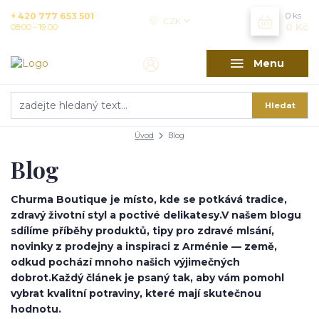
+ 420 777 653 501
0
ks
CZK
0 Kč
08:00 - 19:00
Menu
Hledat
Úvod
Blog
Blog
Churma Boutique je místo, kde se potkává tradice,
zdravý životní styl a poctivé delikatesy.
V našem blogu
sdílíme příběhy produktů, tipy pro zdravé mlsání,
novinky z prodejny a inspiraci z Arménie — země,
odkud pochází mnoho našich výjimečných
dobrot.
Každý článek je psaný tak, aby vám pomohl
vybrat kvalitní potraviny, které mají skutečnou
hodnotu.