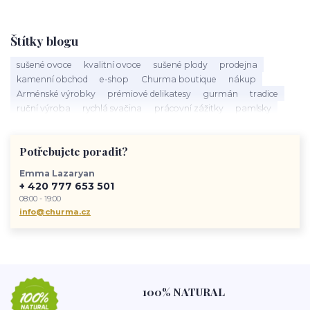
Štítky blogu
sušené ovoce
kvalitní ovoce
sušené plody
prodejna
kamenní obchod
e-shop
Churma boutique
nákup
Arménské výrobky
prémiové delikatesy
gurmán
tradice
ruční výroba
rychlá svačina
prácovní zážitky
pamlsky
Churma
zdravý život
životní styl
Potřebujete poradit?
Emma Lazaryan
+ 420 777 653 501
08:00 - 19:00
info@churma.cz
100% NATURAL