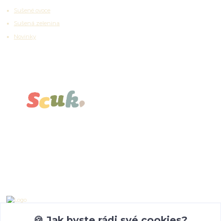
Sušené ovoce
Sušená zelenina
Novinky
Partnerské platformy
Kontakty
Emma Lazaryan
+ 420 777 653 501
🍪 Jak byste rádi své cookies?