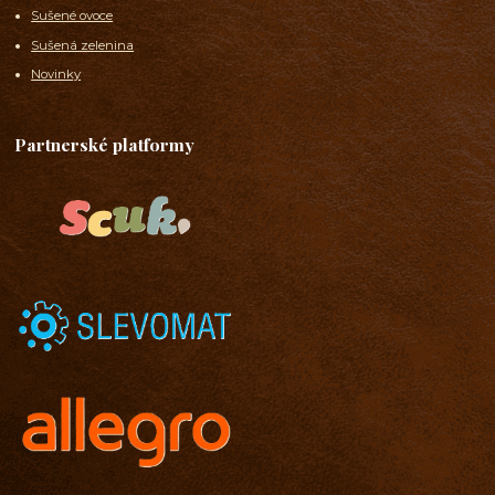
Sušené ovoce
Sušená zelenina
Novinky
Partnerské platformy