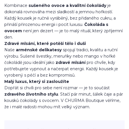
Kombinace
sušeného ovoce a kvalitní čokolády
je
dokonalá rovnováha mezi sladkostí a jemnou hořkostí.
Každý kousek je ručně vyráběný, bez přidaného cukru, a
přináší přirozenou energii i pocit luxusu.
Čokoláda s
ovocem
není jen dezert — je to malý rituál, který zpříjemní
den.
Zdravé mlsání, které potěší tělo i duši
Naše
arménské delikatesy
spojují tradici, kvalitu a ruční
výrobu. Sušené švestky, meruňky nebo mango v hořké
čokoládě jsou ideální jako
zdravé mlsání
pro chvíle, kdy
potřebujete vypnout a načerpat energii. Každý kousek je
vyrobený s péčí a bez kompromisů.
Malý luxus, který si zasloužíte
Dopřát si chvíli pro sebe není rozmar — je to součást
zdravého životního stylu
. Stačí pár minut, šálek čaje a pár
kousků čokolády s ovocem. V CHURMA Boutique věříme,
že i malé radosti mohou mít velký význam.