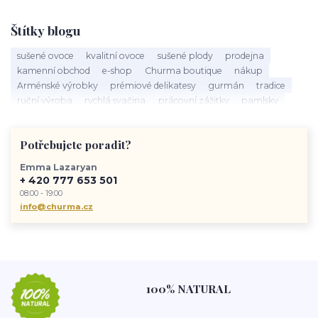
Štítky blogu
sušené ovoce
kvalitní ovoce
sušené plody
prodejna
kamenní obchod
e-shop
Churma boutique
nákup
Arménské výrobky
prémiové delikatesy
gurmán
tradice
ruční výroba
rychlá svačina
prácovní zážitky
pamlsky
Churma
zdravý život
životní styl
Potřebujete poradit?
Emma Lazaryan
+ 420 777 653 501
08:00 - 19:00
info@churma.cz
100% NATURAL