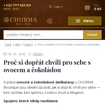
+ 420 777 653 501
0
ks
CZK
0 Kč
08:00 - 19:00
Menu
Hledat
Úvod
Blog
Ořechy
Proč si dopřát chvíli pro sebe s ovocem a čokoládou
Ořechy
05
07
2026
Proč si dopřát chvíli pro sebe s
ovocem a čokoládou
A právě
ovocné a čokoládové delikatesy
z CHURMA
Boutique jsou ideální způsob, jak si dopřát chvíli pro sebe —
bez výčitek, bez spěchu, s čistou chutí a elegancí.
Spojení, které nikdy nezklame