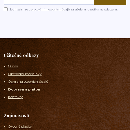
Souhlasím se
zpracováním osobních údajů
za účelem rozesílky newsletteru.
Užitečné odkazy
O nás
Obchodní podmínky
Ochrana osobních údajů
Doprava a platba
Kontakty
Zajímavosti
Ovocné placky