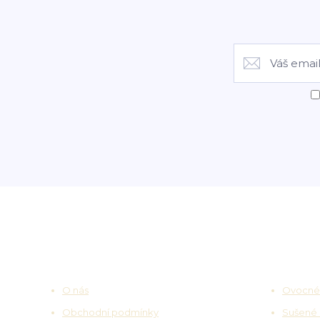
Užitečné odkazy
Zajímav
O nás
Ovocné
Obchodní podmínky
Sušené