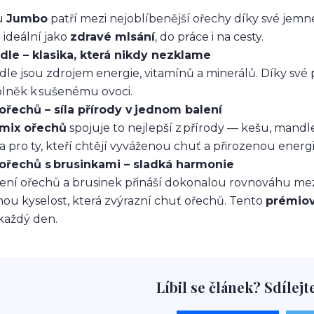
u
Jumbo
patří mezi nejoblíbenější ořechy díky své jem
 ideální jako
zdravé mlsání
, do práce i na cesty.
le – klasika, která nikdy nezklame
le jsou zdrojem energie, vitamínů a minerálů. Díky své p
plněk k sušenému ovoci.
ořechů – síla přírody v jednom balení
mix ořechů
spojuje to nejlepší z přírody — kešu, mandle,
a pro ty, kteří chtějí vyváženou chuť a přirozenou ener
 ořechů s brusinkami – sladká harmonie
ení ořechů a brusinek přináší dokonalou rovnováhu mezi 
ou kyselost, která zvýrazní chuť ořechů. Tento
prémiov
každý den.
Líbil se článek? Sdílejt