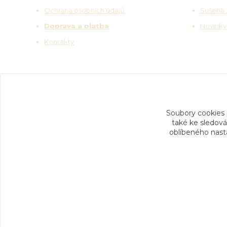
Ochrana osobních údajů
Sušená 
Doprava a platba
Novinky
Kontakty
Soubory cookies
také ke sledová
oblíbeného nasta
© 2