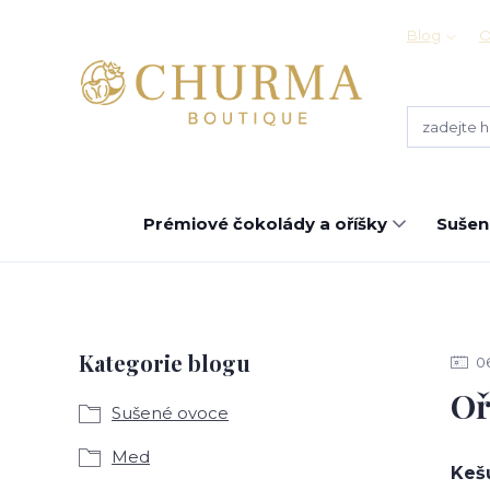
Blog
O
Prémiové čokolády a oříšky
Sušen
Kategorie blogu
0
Oř
Sušené ovoce
Med
Keš