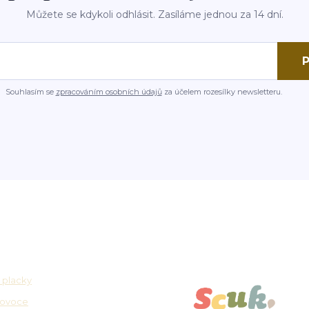
Můžete se kdykoli odhlásit. Zasíláme jednou za 14 dní.
P
Souhlasím se
zpracováním osobních údajů
za účelem rozesílky newsletteru.
osti
Partnerské platformy
 placky
 ovoce