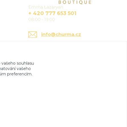
Emma Lazaryan
+ 420 777 653 501
08:00 - 19:00
info@churma.cz
 vašeho souhlasu
amatování vašeho
ašim preferencím.
e.cz