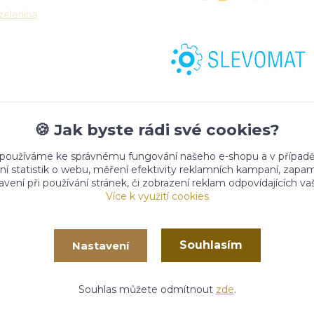
zelenina
🍪 Jak byste rádi své cookies?
 používáme ke správnému fungování našeho e-shopu a v případě
ní statistik o webu, měření efektivity reklamních kampaní, zap
vení při používání stránek, či zobrazení reklam odpovídajících v
Více k využití cookies
Souhlasím
Nastavení
020 -
2026
- CHURMA - Zdraví život
Vytvořeno na
Eshop-rychl
Souhlas můžete odmítnout
zde
.