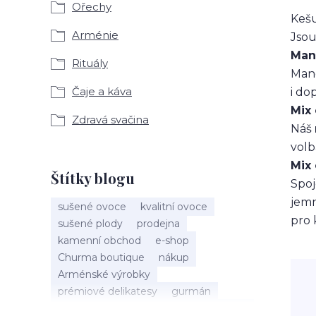
Ořechy
Keš
Arménie
Jsou
Mand
Rituály
Mand
Čaje a káva
i do
Mix 
Zdravá svačina
Náš
volb
Mix
Štítky blogu
Spoj
jemn
sušené ovoce
kvalitní ovoce
pro 
sušené plody
prodejna
kamenní obchod
e-shop
Churma boutique
nákup
Arménské výrobky
prémiové delikatesy
gurmán
tradice
ruční výroba
rychlá svačina