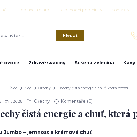
 nás
Doprava a platba
Obchodní podmínky
Kontakty
Hledat
é ovoce
Zdravé svačiny
Sušená zelenina
Kávy 
Úvod
Blog
Ořechy
Ořechy čistá energie a chuť, která potěší
Ořechy
Komentáře (0)
6
07
2026
echy čistá energie a chuť, která 
u Jumbo – jemnost a krémová chuť