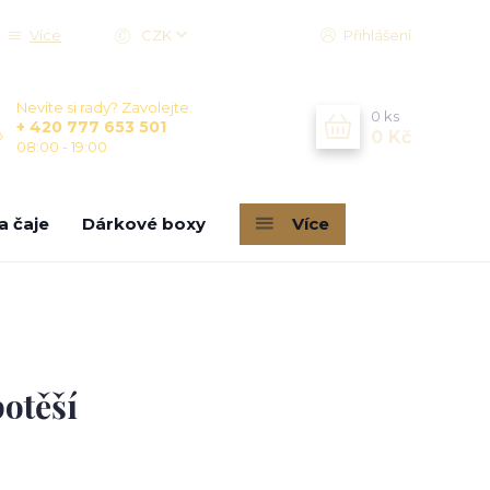
Více
CZK
Přihlášení
Nevíte si rady? Zavolejte.
0
ks
+ 420 777 653 501
0 Kč
08:00 - 19:00
a čaje
Dárkové boxy
Více
potěší