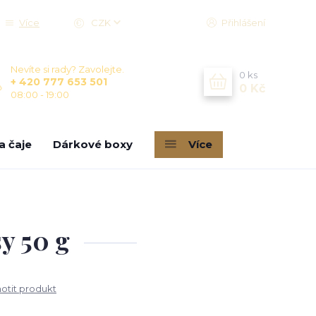
Více
CZK
Přihlášení
Nevíte si rady? Zavolejte.
0
ks
+ 420 777 653 501
0 Kč
08:00 - 19:00
a čaje
Dárkové boxy
Více
y 50 g
tit produkt