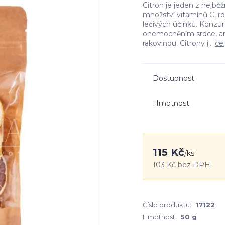
Citron je jeden z nejběž
množství vitamínů C, ro
léčivých účinků. Konz
onemocněním srdce, ané
rakovinou. Citrony j...
ce
Dostupnost
Hmotnost
115 Kč
/
ks
103 Kč
bez DPH
Číslo produktu:
17122
Hmotnost:
50 g