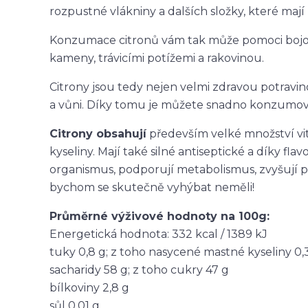
rozpustné vlákniny a dalších složky, které mají
Konzumace citronů vám tak může pomoci bojov
kameny, trávicími potížemi a rakovinou.
Citrony jsou tedy nejen velmi zdravou potravi
a vůni. Díky tomu je můžete snadno konzumova
Citrony obsahují
především velké množství vita
kyseliny. Mají také silné antiseptické a díky fla
organismus, podporují metabolismus, zvyšují p
bychom se skutečně vyhýbat neměli!
Průměrné výživové hodnoty na 100g:
Energetická hodnota: 332 kcal / 1389 kJ
tuky 0,8 g; z toho nasycené mastné kyseliny 0,
sacharidy 58 g; z toho cukry 47 g
bílkoviny 2,8 g
sůl 0,01 g