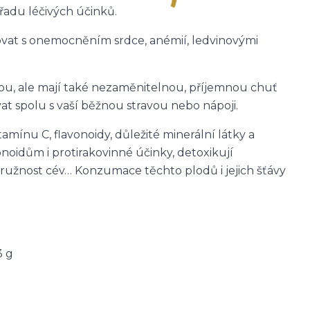
 řadu léčivých účinků.
at s onemocněním srdce, anémií, ledvinovými
nou, ale mají také nezaměnitelnou, příjemnou chuť
t spolu s vaší běžnou stravou nebo nápoji.
mínu C, flavonoidy, důležité minerální látky a
vonoidům i protirakovinné účinky, detoxikují
ružnost cév… Konzumace těchto plodů i jejich šťávy
3 g