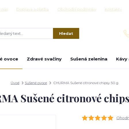
 nás
Doprava a platba
Obchodní podmínky
Kontakty
Hledat
é ovoce
Zdravé svačiny
Sušená zelenina
Kávy 
Úvod
Sušené ovoce
CHURMA Sušené citronové chipsy 50 g
A Sušené citronové chips
Ohodno