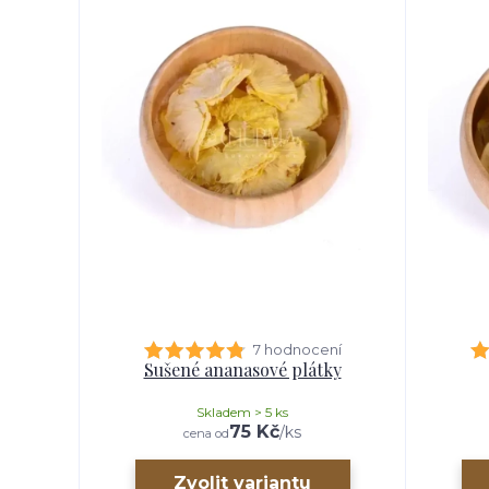
7 hodnocení
Sušené ananasové plátky
Skladem > 5 ks
75 Kč
/
ks
cena od
Zvolit variantu