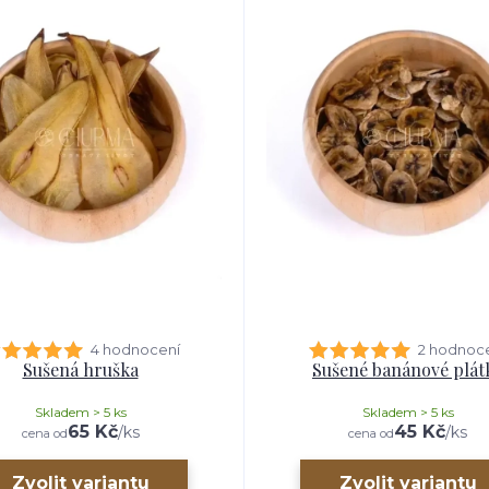
4 hodnocení
2 hodnoc
Sušená hruška
Sušené banánové plát
Skladem > 5 ks
Skladem > 5 ks
65 Kč
45 Kč
/
ks
/
ks
cena od
cena od
Zvolit variantu
Zvolit variantu