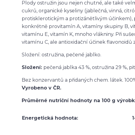
Plody ostružin jsou nejen chutné, ale také vel
cukrů, organické kyseliny (jablečná, vinná, citróno
protisklerotickým a protizánětlivým účinkem), p
konkrétně provitamín A, vitamíny skupiny B, vi
vitamínu E, vitamín K, mnoho vlákniny. Při su
vitamínu C, ale antioxidační účinek flavonoidů
Složení: ostružina, pečené jablko.
Složení:
pečená jablka 43 %,
ostružina
29 %, pi
Bez konzervantů a přidaných chem. látek. 100
Vyrobeno v ČR.
Průměrné nutriční hodnoty na 100 g výrobk
Energetická hodnota:
1