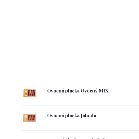
Ovocná placka Ovocný MIX
Ovocná placka Jahoda