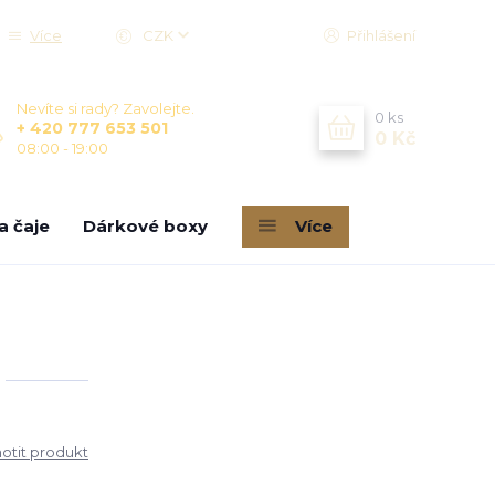
Více
CZK
Přihlášení
Nevíte si rady? Zavolejte.
0
ks
+ 420 777 653 501
0 Kč
08:00 - 19:00
a čaje
Dárkové boxy
Více
tit produkt