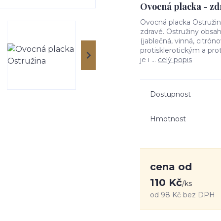
Ovocná placka - zd
Ovocná placka Ostružina
zdravé. Ostružiny obsah
(jablečná, vinná, citrónov
protisklerotickým a pro
je i ...
celý popis
Dostupnost
Hmotnost
cena od
110 Kč
/
ks
od
98 Kč
bez DPH