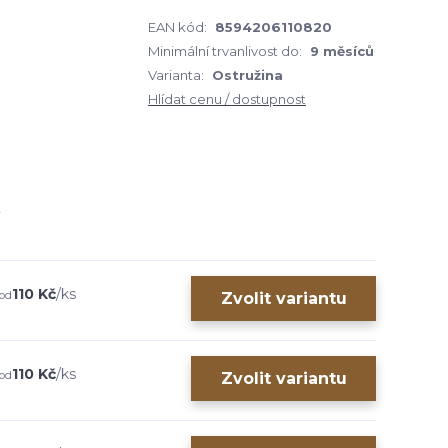
EAN kód:
8594206110820
Minimální trvanlivost do:
9 měsíců
Varianta:
Ostružina
Hlídat cenu / dostupnost
110 Kč
/
ks
od
Zvolit variantu
110 Kč
/
ks
od
Zvolit variantu