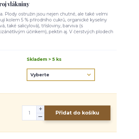
roj vlákniny
. Plody ostružin jsou nejen chutné, ale také velmi
ují kolem 5 % přírodního cukrů, organické kyseliny
á, také salicylová), třísloviny, barviva (s
tizánětlivým účinkem), pektin aj. V čerstvých plodech
Skladem > 5 ks
Přidat do košíku