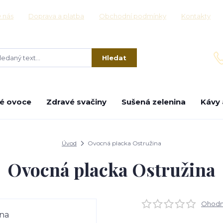
 nás
Doprava a platba
Obchodní podmínky
Kontakty
Hledat
é ovoce
Zdravé svačiny
Sušená zelenina
Kávy 
Úvod
Ovocná placka Ostružina
Ovocná placka Ostružina
Ohodno