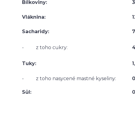
Bílkoviny:
3
Vláknina:
1
Sacharidy:
7
- z toho cukry:
Tuky:
1
- z toho nasycené mastné kyseliny:
0
Sůl:
0