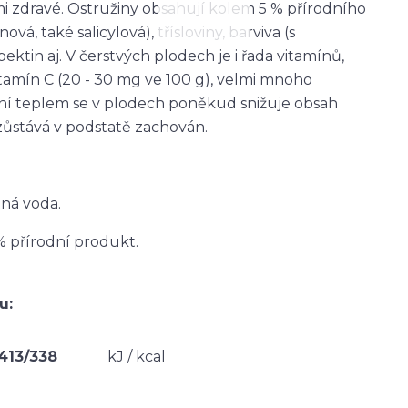
mi zdravé. Ostružiny obsahují kolem 5 % přírodního
vá, také salicylová), třísloviny, barviva (s
ektin aj. V čerstvých plodech je i řada vitamínů,
tamín C (20 - 30 mg ve 100 g), velmi mnoho
šení teplem se v plodech poněkud snižuje obsah
 zůstává v podstatě zachován.
tná voda.
% přírodní produkt.
u:
413/338
kJ / kcal