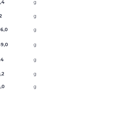
,4
g
2
g
6,0
g
49,0
g
,4
g
,2
g
,0
g