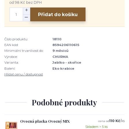
od
98 Kč
bez DPH
Přidat do košíku
Číslo produktu:
18110
EAN kód:
8594206110615
Minimální trvanlivost do:
9 měsíců
Výrobce:
CHURMA
Varianta:
Jablko - skořice
Balení:
Eko krabice
Hlídat cenu / dostupnost
Podobné produkty
Ovocná placka Ovocný MIX
110 Kč
/
ks
cena od
Skladem > 5 ks