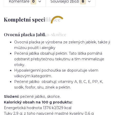
Komentáře
0
Související zboží
8
Kompletní specifikace
Ovocná placka Jablko-skořice
Ovocná placka je výrobena ze zelených jablek, takže ji
můžou použít i alergiky
Pečená jablka obsahují pektin. Tato látka pomáhá
odstranit přebytečnou tekutinu a tím minimalizuje
otoky.
Hypoalergenní pochoutka se doporučuje všem
věkovým kategoriím.
Pečené jablko obsahují: vitamíny A, B, C, E, PP, K,
sodík, fosfor, síru, zinek a pektin.
Složení:
pečené jablko, skořice.
Kalorický obsah na 100 g produktu:
Energetická hodnota 1376 kJ/329 kcal
Tuky 2,9 g; z toho nasycené mastné kyseliny 0,6 g