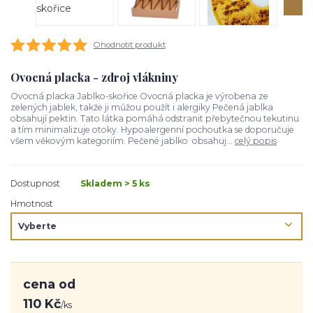
Ohodnotit produkt
Ovocná placka - zdroj vlákniny
Ovocná placka Jablko-skořice Ovocná placka je výrobena ze
zelených jablek, takže ji můžou použít i alergiky Pečená jablka
obsahují pektin. Tato látka pomáhá odstranit přebytečnou tekutinu
a tím minimalizuje otoky. Hypoalergenní pochoutka se doporučuje
všem věkovým kategoriím. Pečené jablko obsahuj...
celý popis
Dostupnost
Skladem > 5 ks
Hmotnost
cena od
110 Kč
/
ks