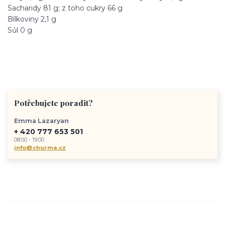
Sacharidy 81 g; z toho cukry 66 g
Bílkoviny 2,1 g
Sůl 0 g
Potřebujete poradit?
Emma Lazaryan
+ 420 777 653 501
08:00 - 19:00
info@churma.cz