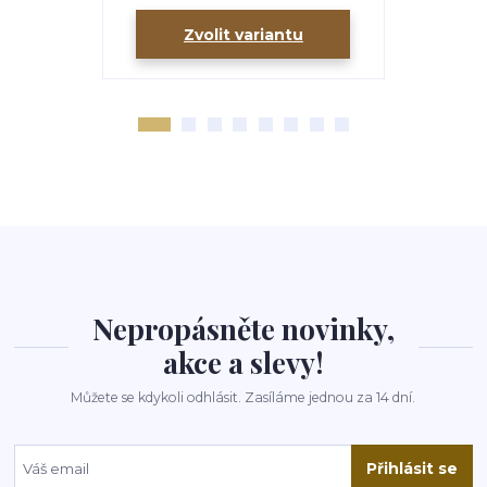
Zvolit variantu
Zv
Nepropásněte novinky,
akce a slevy!
Můžete se kdykoli odhlásit. Zasíláme jednou za 14 dní.
Přihlásit se