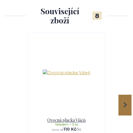
Související
8
zboží
Ovocná placka Višeň
Ovocn
Skladem > 5 ks
110 Kč
/
ks
cena od
ce