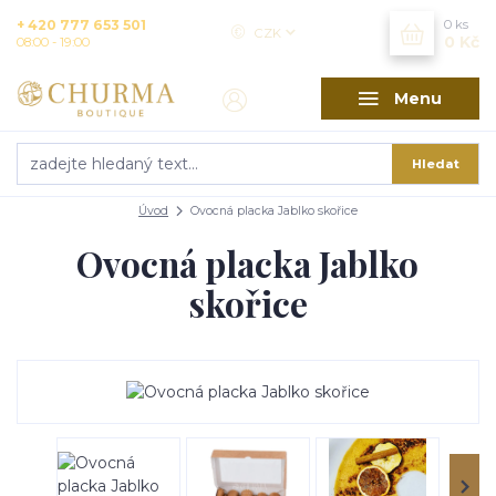
+ 420 777 653 501
0
ks
CZK
0 Kč
08:00 - 19:00
Menu
Hledat
Úvod
Ovocná placka Jablko skořice
Ovocná placka Jablko
skořice