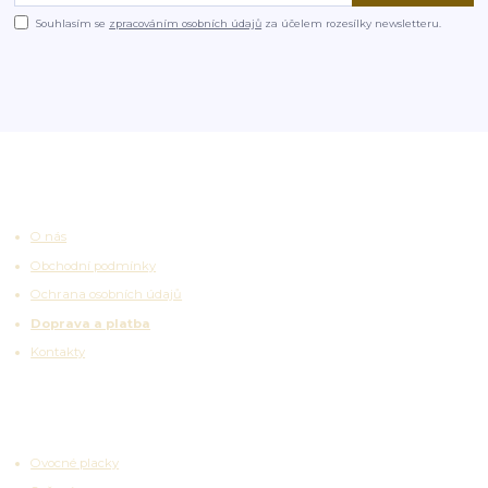
Souhlasím se
zpracováním osobních údajů
za účelem rozesílky newsletteru.
Užitečné odkazy
O nás
Obchodní podmínky
Ochrana osobních údajů
Doprava a platba
Kontakty
Zajímavosti
Ovocné placky