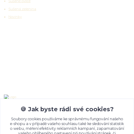
Sušené ovoce
Sušená zelenina
Novinky
Partnerské platformy
Kontakty
Emma Lazaryan
+ 420 777 653 501
🍪 Jak byste rádi své cookies?
08:00 - 19:00
Soubory cookies používáme ke správnému fungování našeho
e-shopu a v případě vašeho souhlasu také ke sledování statistik
info@churma.cz
o webu, měření efektivity reklamních kampaní, zapamatování
vašeho oblíbeného nastavení při používání stránek, či