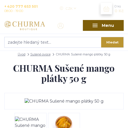
+ 420 777 653 501
0
ks
CZK
0 Kč
08:00 - 19:00
Menu
Hledat
Úvod
Sušené ovoce
CHURMA Sušené mango plátky 50 g
CHURMA Sušené mango
plátky 50 g