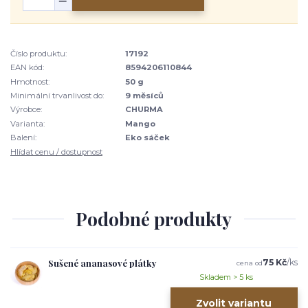
Číslo produktu:
17192
EAN kód:
8594206110844
Hmotnost:
50 g
Minimální trvanlivost do:
9 měsíců
Výrobce:
CHURMA
Varianta:
Mango
Balení:
Eko sáček
Hlídat cenu / dostupnost
Podobné produkty
Sušené ananasové plátky
75 Kč
/
ks
cena od
Skladem > 5 ks
Zvolit variantu