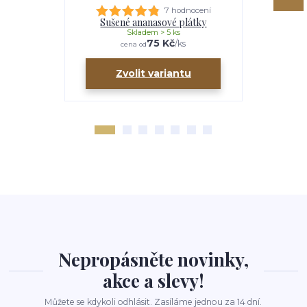
7 hodnocení
Sušené ananasové plátky
Sušen
Skladem > 5 ks
75 Kč
/
ks
cena od
ce
Zvolit variantu
Zv
Nepropásněte novinky,
akce a slevy!
Můžete se kdykoli odhlásit. Zasíláme jednou za 14 dní.