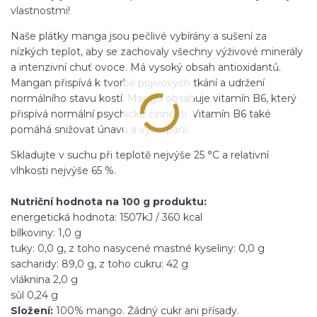
vlastnostmi!
Naše plátky manga jsou pečlivé vybírány a sušení za
nízkých teplot, aby se zachovaly všechny výživové minerály
a intenzivní chuť ovoce. Má vysoký obsah antioxidantů.
Mangan přispívá k tvorbě pojivových tkání a udržení
normálního stavu kostí. Mango obsahuje vitamín B6, který
přispívá normální psychické činnosti. Vitamín B6 také
pomáhá snižovat únavu a vyčerpání.
Skladujte v suchu při teplotě nejvýše 25 °C a relativní
vlhkosti nejvýše 65 %.
Nutriční hodnota na 100 g produktu:
energetická hodnota: 1507kJ / 360 kcal
bílkoviny: 1,0 g
tuky: 0,0 g, z toho nasycené mastné kyseliny: 0,0 g
sacharidy: 89,0 g, z toho cukru: 42 g
vláknina 2,0 g
sůl 0,24 g
Složení:
100% mango. Žádný cukr ani přísady.