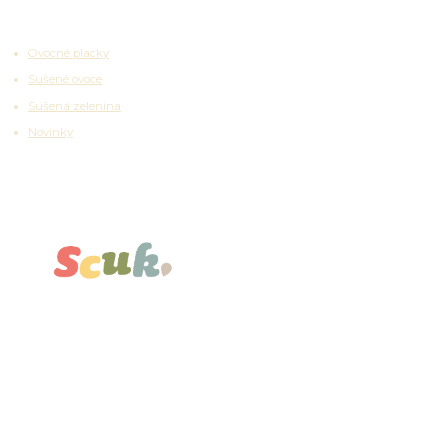
Zajímavosti
Ovocné placky
Sušené ovoce
Sušená zelenina
Novinky
Partnerské platformy
Kontakty