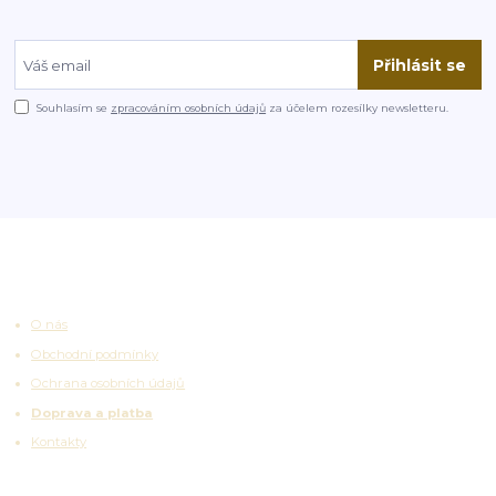
Přihlásit se
Souhlasím se
zpracováním osobních údajů
za účelem rozesílky newsletteru.
Užitečné odkazy
O nás
Obchodní podmínky
Ochrana osobních údajů
Doprava a platba
Kontakty