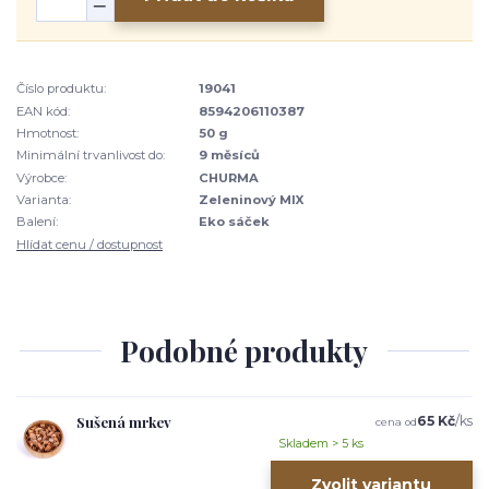
Číslo produktu:
19041
EAN kód:
8594206110387
Hmotnost:
50 g
Minimální trvanlivost do:
9 měsíců
Výrobce:
CHURMA
Varianta:
Zeleninový MIX
Balení:
Eko sáček
Hlídat cenu / dostupnost
Podobné produkty
Sušená mrkev
65 Kč
/
ks
cena od
Skladem > 5 ks
Zvolit variantu