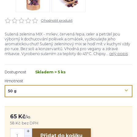
Ohodnotit produkt
Sušená zelenina MIX - mrkev, červená řepa, celer a petržel jsou
výborný k dochucování polévek a omáček, vyzkoušejte jeho
aromatickou chuť! Sušený zeleninový mix se hodí mít v kuchyni vždy
po ruce. Bez soli a konzervantů. Vhodná pro vegany a zdravé
mlsavce. Vyrobeno sušením za teploty do 45°C. Chipsy...
celý popis
Dostupnost
Skladem > 5 ks
Hmotnost
65 Kč
/
ks
58 Kč
bez DPH
Přidat do košíku