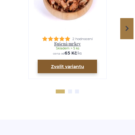
2 hodnocení
Sušená mrkev
Suše
Skladem > 5 ks
65 Kč
/
ks
cena od
ce
Zvolit variantu
Zv