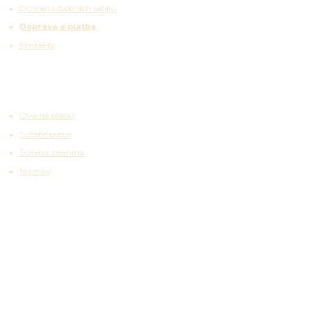
Ochrana osobních údajů
Doprava a platba
Kontakty
Zajímavosti
Ovocné placky
Sušené ovoce
Sušená zelenina
Novinky
Partnerské platformy