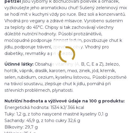
petržel
jsou výborný k dochucování polévek a omáček,
vyzkoušejte jeho aromatickou chuť! Sušený zeleninový mix
se hodí mít v kuchyni vždy po ruce. Bez soli a konzervantů.
Vhodná pro vegany a zdravé mlsavce. Vyrobeno sušením
za teploty do 45°C. Chipsy si tak zachovávají všechny
důležité nutriční hodnoty. Působí protizánětlivě,
močopudně podporuje činnost ledvin, povzbuzuje chuť k
jídlu, podporuje trávení, zpevňuje cévy. Vhodný pro
diabetiky, revmatiky a při obezitě.
Účinné látky:
Obsahuje vitamíny (A, B, C, E a Z), železo,
hořčík, vápník, draslík, karoten, měď, zinek, jód, křemík,
selen, rubidium, cezium, kyselinu listovou,. Působí pozitivně
na trávicí soustavu, zlepšuje chuť k jídlu, pomáhá při
střevních problémech, plynatosti.
Nutriční hodnota a výživové údaje na 100 g produktu:
Energetická hodnota: 1534 kJ/ 366 kcal
Tuky: 1,2 g, z toho nasycené mastné kyseliny 0,1 g
Sacharidy: 45,9 g, z toho cukry 32,6 g
Bílkoviny: 29,7 g