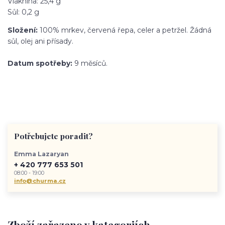
Vláknina: 25,4 g
Sůl: 0,2 g
Složení:
100% mrkev, červená řepa, celer a petržel. Žádná
sůl, olej ani přísady.
Datum spotřeby:
9 měsíců.
Potřebujete poradit?
Emma Lazaryan
+ 420 777 653 501
08:00 - 19:00
info@churma.cz
Zboží zařazeno v kategoriích