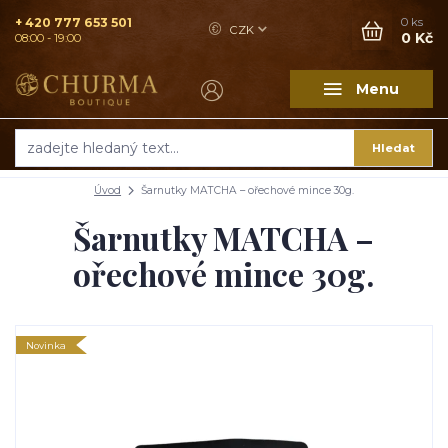
+ 420 777 653 501
0
ks
CZK
0 Kč
08:00 - 19:00
Menu
Hledat
Úvod
Šarnutky MATCHA – ořechové mince 30g.
Šarnutky MATCHA –
ořechové mince 30g.
Novinka