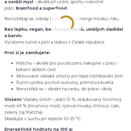
a osvěží mysl
– skvělá při učení, sportu i náročné
práci.
Brainfood a superfood.
Neroztékají se, odolají teplu a dodají energii mozku i tělu.
Bez lepku, vegan, bez konzervantů, umělých sladidel
a barviv.
Vyrobeno ručně s péčí a láskou v České republice.
Proč si je zamilujete:
Matcha – skvělé pro povzbuzení, nakopne v práci i
během delších cest
Aktivované vlašské ořechy pro lepší vstřebávání živin
Ruční výroba, poctivé suroviny, prémiová kvalita
Neroztéká se – ideální na cesty, do práce i školy
Složení:
Vlašský ořech – jádro 51 %, redukovaný hroznový
mošt 49 % (hroznový mošt, rýžová mouka, třtinový cukr,
zelený čaj Matcha).
Skladujte v suchu při teplotě 10–25 °C.
Energetické hodnoty na 100 g: