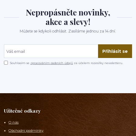
Nepropásněte novinky,
akce a slevy!
Můžete se kdykoli odhlásit. Zasíláme jednou za 14 dní.
Přihlásit se
Souhlasím se
zpracováním osobních údajů
za účelem rozesílky newsletteru.
Užitečné odkazy
O nás
Obchodní podmínky