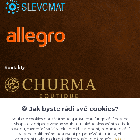
Kontakty
Emma Lazaryan
+ 420 777 653 501
🍪 Jak byste rádi své cookies?
08:00 - 19:00
Soubory cookies používáme ke správnému fungování našeho
e-shopu a v případě vašeho souhlasu také ke sledování statistik
info@churma.cz
o webu, měření efektivity reklamních kampaní, zapamatování
vašeho oblíbeného nastavení při používání stránek, či
zobrazení reklam odpovídajících vašim preferencím.
Více k