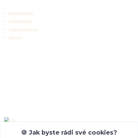
Zajímavosti
Ovocné placky
Sušené ovoce
Sušená zelenina
Novinky
Partnerské platformy
Kontakty
Emma Lazaryan
+ 420 777 653 501
🍪 Jak byste rádi své cookies?
08:00 - 19:00