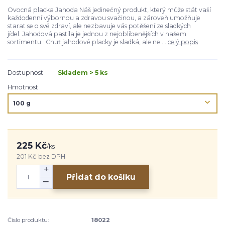
Ovocná placka Jahoda Náš jedinečný produkt, který může stát vaší
každodenní výbornou a zdravou svačinou, a zároveň umožňuje
starat se o své zdraví, ale nezbavuje vás potěšení ze sladkých
jídel. Jahodová pastila je jednou z nejoblíbenějších v našem
sortimentu. Chuť jahodové placky je sladká, ale ne ...
celý popis
Dostupnost
Skladem > 5 ks
Hmotnost
225 Kč
/
ks
201 Kč
bez DPH
Přidat do košíku
Číslo produktu:
18022