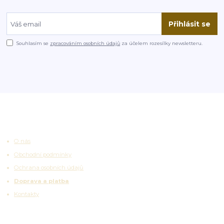
Přihlásit se
Souhlasím se
zpracováním osobních údajů
za účelem rozesílky newsletteru.
Užitečné odkazy
O nás
Obchodní podmínky
Ochrana osobních údajů
Doprava a platba
Kontakty