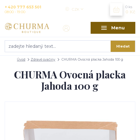
+ 420 777 653 501
0
ks
CZK
0 Kč
08:00 - 19:00
Menu
Hledat
Úvod
Zdravé svačiny
CHURMA Ovocná placka Jahoda 100 g
CHURMA Ovocná placka
Jahoda 100 g