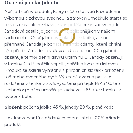
Ovocná placka Jahoda
Náš jedinečný produkt, který může stát vaší každodenní
výbornou a zdravou svačinou, a zároveň umožňuje starat se
o své zdraví, ale nezbavuje vás potěšení ze sladkých jídel.
Jahodová pastila je jednou z nejoblíbenějších v našem
sortimentu. Chuť jahodové placky je sladká, ale ne
přehnaně. Jahoda je bohatá na antioxidanty, které chrání
tělo před stárnutím a vážnými chorobami. 100 g jahod
obsahuje téměř denní dávku vitaminu C. Jahody obsahují:
vitamíny C a B, hořčík, vápník, hořčík a kyselinu listovou.
Produkt se skládá výhradně z přírodních složek - přirozeně
sušeného ovocného pyré. Výsledná ovocná pasta je
rozložena v tenké vrstvě, vysušena pří teplotě 45° C, tato
technologie nám umožňuje zachovat až 97% vitamínu z
ovoce a bobulí.
Složení:
pečená jablka 43 %, jahody 29 %, pitná voda.
Bez konzervantů a přidaných chem. látek. 100% přírodní
produkt.