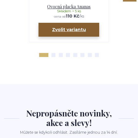
Ovocná placka Ananas
Ovoc
Skladem > 5 ks
110 Kč
/
ks
cena od
ce
Zvolit variantu
Zv
Nepropásněte novinky,
akce a slevy!
Můžete se kdykoli odhlásit. Zasíláme jednou za 14 dní.