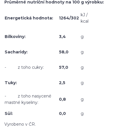
Průměrné nutriční hodnoty na 100 g výrobku:
kJ /
Energetická hodnota:
1264/302
kcal
Bílkoviny:
3,4
g
Sacharidy:
58,0
g
- z toho cukry:
57,0
g
Tuky:
2,5
g
- z toho nasycené
0,8
g
mastné kyseliny:
Sůl:
0,0
g
Vyrobeno v ČR.