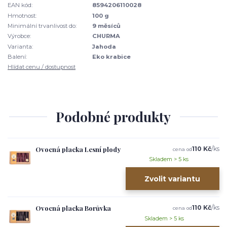
EAN kód:
8594206110028
Hmotnost:
100 g
Minimální trvanlivost do:
9 měsíců
Výrobce:
CHURMA
Varianta:
Jahoda
Balení:
Eko krabice
Hlídat cenu / dostupnost
Podobné produkty
Ovocná placka Lesní plody
110 Kč
/
ks
cena od
Skladem > 5 ks
Zvolit variantu
Ovocná placka Borůvka
110 Kč
/
ks
cena od
Skladem > 5 ks