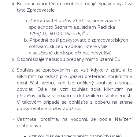
Ke zpracování těchto osobních údajů Správce využívá
tyto Zpracovatele:
Poskytovatel služby Zboží.cz, provozované
společností Seznam a.s., sídlem Radlická
3294/10, 150 00, Praha 5, ČR
Případně další poskytovatelé zpracovatelských
softwarů, služeb a aplikací, které však
v současné době společnost nevyužívá
Osobní údaje nebudou předány mimo území EU.
Souhlas se zpracováním lze vzít kdykoliv zpět, a to
kliknutím na odkaz pro úpravu preferencí soukromí v
dolní části webu, kde lze udělený souhlas e-shopu
odvolat. Dále lze vzít souhlas zpět kliknutím na
příslušný odkaz v emailu s dotazníkem spokojenosti.
V takovém případě se odhlásíte z odběru na straně
poskytovatele služby Zboží.cz.
Vezměte, prosíme, na vědomí, že podle Nařízení
máte právo:
vzít souhlas se zpracováním osobních údajů