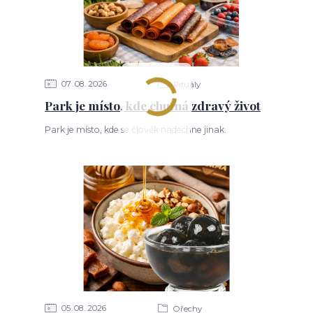
07
08
2026
Rituály
Park je místo, kde chutná zdravý život
Park je místo, kde se člověk nadechne jinak.
05
08
2026
Ořechy