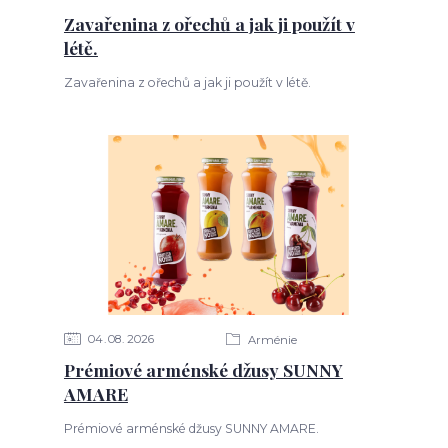
Zavařenina z ořechů a jak ji použít v
létě.
Zavařenina z ořechů a jak ji použít v létě.
04
08
2026
Arménie
Prémiové arménské džusy SUNNY
AMARE
Prémiové arménské džusy SUNNY AMARE.