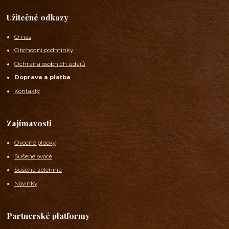
Užitečné odkazy
O nás
Obchodní podmínky
Ochrana osobních údajů
Doprava a platba
Kontakty
Zajímavosti
Ovocné placky
Sušené ovoce
Sušená zelenina
Novinky
Partnerské platformy