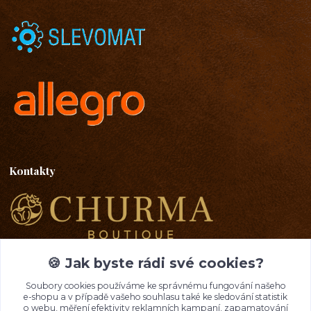
Kontakty
Emma Lazaryan
+ 420 777 653 501
🍪 Jak byste rádi své cookies?
08:00 - 19:00
Soubory cookies používáme ke správnému fungování našeho
e-shopu a v případě vašeho souhlasu také ke sledování statistik
info@churma.cz
o webu, měření efektivity reklamních kampaní, zapamatování