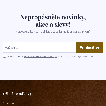
Nepropásněte novinky,
akce a slevy!
Můžete se kdykoli odhlásit. Zasíláme jednou za 14 dní.
Přihlásit se
Souhlasím se
zpracováním osobních údajů
za účelem rozesílky newsletteru.
Užitečné odkazy
O nás