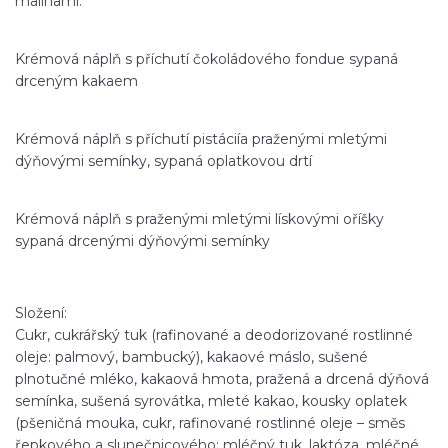
malinami.
Krémová náplň s příchutí čokoládového fondue sypaná
drceným kakaem
Krémová náplň s příchutí pistáciía praženými mletými
dýňovými semínky, sypaná oplatkovou drtí
Krémová náplň s praženými mletými lískovými oříšky
sypaná drcenými dýňovými semínky
​Složení:
Cukr, cukrářský tuk (rafinované a deodorizované rostlinné
oleje: palmový, bambucký), kakaové máslo, sušené
plnotučné mléko, kakaová hmota, pražená a drcená dýňová
semínka, sušená syrovátka, mleté kakao, kousky oplatek
(pšeničná mouka, cukr, rafinované rostlinné oleje – směs
řepkového a slunečnicového; mléčný tuk, laktóza, mléčné