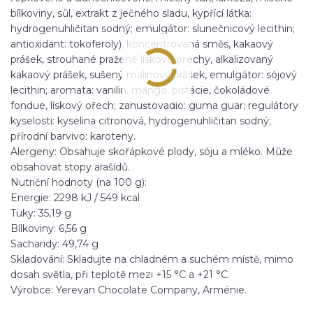
bílkoviny, sůl, extrakt z ječného sladu, kypřící látka:
hydrogenuhličitan sodný; emulgátor: slunečnicový lecithin;
antioxidant: tokoferoly), koncentrovaná směs, kakaový
prášek, strouhané pražené lískové ořechy, alkalizovaný
kakaový prášek, sušený malinový prášek, emulgátor: sójový
lecithin; aromata: vanilin, mango, pistácie, čokoládové
fondue, lískový ořech; zahušťovadlo: guma guar; regulátory
kyselosti: kyselina citronová, hydrogenuhličitan sodný;
přírodní barvivo: karoteny.
​Alergeny: Obsahuje skořápkové plody, sóju a mléko. Může
obsahovat stopy arašídů.
​Nutriční hodnoty (na 100 g):
​Energie: 2298 kJ / 549 kcal
​Tuky: 35,19 g
​Bílkoviny: 6,56 g
​Sacharidy: 49,74 g
​Skladování: Skladujte na chladném a suchém místě, mimo
dosah světla, při teplotě mezi +15 °C a +21 °C.
​Výrobce: Yerevan Chocolate Company, Arménie.