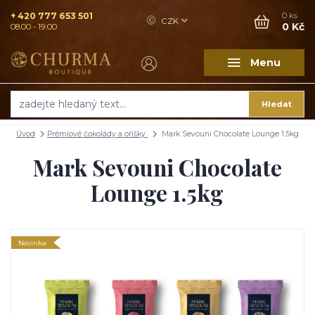
+ 420 777 653 501
0
ks
CZK
0 Kč
08:00 - 19:00
Menu
Hledat
Úvod
Prémiové čokolády a oříšky
Mark Sevouni Chocolate Lounge 1.5kg
Mark Sevouni Chocolate
Lounge 1.5kg
Novinka