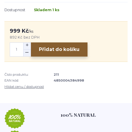
Dostupnost
Skladem 1 ks
999 Kč
/
ks
892 Kč
bez DPH
Přidat do košíku
Číslo produktu:
211
EAN kód:
4850004384998
Hlídat cenu / dostupnost
100% NATURAL