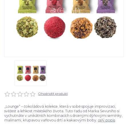
Ohodnotit produkt
„Lounge“ – čokoládová kolekce, která v sobě spojuje improvizaci,
svěžest a lehkost městského života. Tuto řadu od Marka Sevuniho si
vychutnáte v unikátních kombinacích s drcenými dýňovými semínky,
malinami, křupavou vaflovou drtí a kakaovými boby.
celý popis