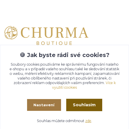
Kontakty
Emma Lazaryan
+ 420 777 653 501
🍪 Jak byste rádi své cookies?
08:00 - 19:00
Soubory cookies používáme ke správnému fungování našeho
e-shopu a v případě vašeho souhlasu také ke sledování statistik
info@churma.cz
o webu, měření efektivity reklamních kampaní, zapamatování
vašeho oblíbeného nastavení při používání stránek, či
zobrazení reklam odpovídajících vašim preferencím.
Více k
využití cookies
Souhlasím
Nastavení
© 2020 -
2026
- CHURMA - Zdraví život
Souhlas můžete odmítnout
zde
.
Vytvořeno na
Eshop-rychle.cz