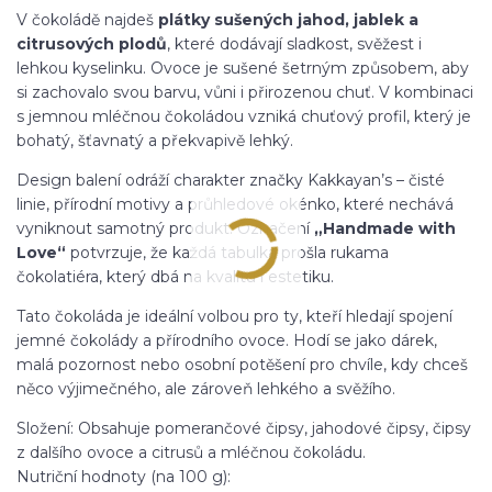
V čokoládě najdeš
plátky sušených jahod, jablek a
citrusových plodů
, které dodávají sladkost, svěžest i
lehkou kyselinku. Ovoce je sušené šetrným způsobem, aby
si zachovalo svou barvu, vůni i přirozenou chuť. V kombinaci
s jemnou mléčnou čokoládou vzniká chuťový profil, který je
bohatý, šťavnatý a překvapivě lehký.
Design balení odráží charakter značky Kakkayan’s – čisté
linie, přírodní motivy a průhledové okénko, které nechává
vyniknout samotný produkt. Označení
„Handmade with
Love“
potvrzuje, že každá tabulka prošla rukama
čokolatiéra, který dbá na kvalitu i estetiku.
Tato čokoláda je ideální volbou pro ty, kteří hledají spojení
jemné čokolády a přírodního ovoce. Hodí se jako dárek,
malá pozornost nebo osobní potěšení pro chvíle, kdy chceš
něco výjimečného, ale zároveň lehkého a svěžího.
Složení: Obsahuje pomerančové čipsy, jahodové čipsy, čipsy
z dalšího ovoce a citrusů a mléčnou čokoládu.
​Nutriční hodnoty (na 100 g):