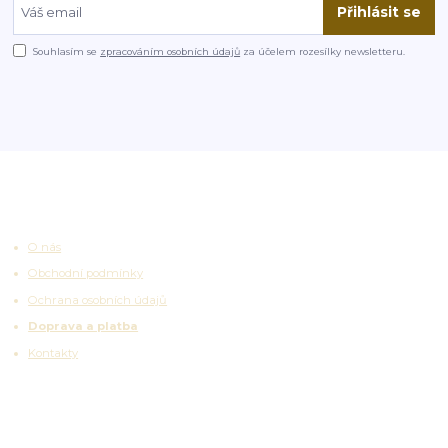
Přihlásit se
Souhlasím se
zpracováním osobních údajů
za účelem rozesílky newsletteru.
Užitečné odkazy
O nás
Obchodní podmínky
Ochrana osobních údajů
Doprava a platba
Kontakty
Zajímavosti