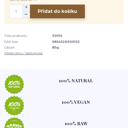
Přidat do košíku
Číslo produktu:
30015
EAN kód:
5854526300152
Obsah:
85g.
Hlídat cenu / dostupnost
100% NATURAL
100% VEGAN
100% RAW