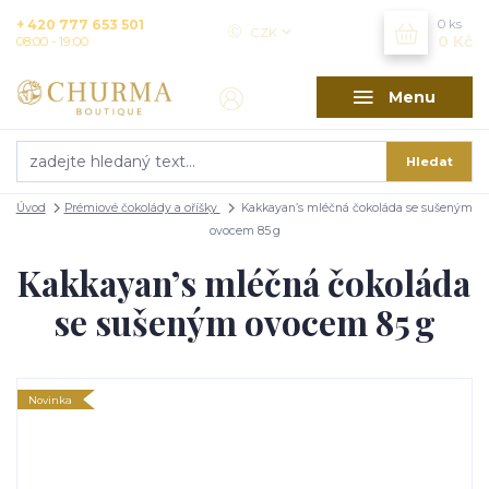
+ 420 777 653 501
0
ks
CZK
0 Kč
08:00 - 19:00
Menu
Hledat
Úvod
Prémiové čokolády a oříšky
Kakkayan’s mléčná čokoláda se sušeným
ovocem 85 g
Kakkayan’s mléčná čokoláda
se sušeným ovocem 85 g
Novinka