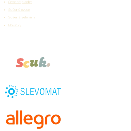
Ovocné placky
Sušené ovoce
Sušená zelenina
Novinky
Partnerské platformy