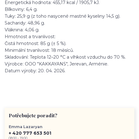
​Energetická hodnota: 455,17 kcal / 1905,7 kJ.
​Bílkoviny: 6,4 g.
​Tuky: 25,9 g (z toho nasycené mastné kyseliny 14,5 g).
​Sacharidy: 48,96 g.
​Vláknina: 4,06 g.
​Hmotnost a trvanlivost:
​Čistá hmotnost: 85 g (± 5 %).
​Minimální trvanlivost: 18 měsíců.
​Skladování: Teplota 12–20 °C a vlhkost vzduchu do 70 %.
​Výrobce: OOO "KAKKAYANS", Jerevan, Arménie.
​Datum výroby: 20. 04. 2026.
Potřebujete poradit?
Emma Lazaryan
+ 420 777 653 501
08:00 - 19:00