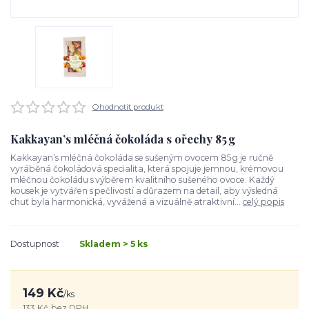
Ohodnotit produkt
Kakkayan’s mléčná čokoláda s ořechy 85 g
Kakkayan’s mléčná čokoláda se sušeným ovocem 85 g je ručně
vyráběná čokoládová specialita, která spojuje jemnou, krémovou
mléčnou čokoládu s výběrem kvalitního sušeného ovoce. Každý
kousek je vytvářen s pečlivostí a důrazem na detail, aby výsledná
chuť byla harmonická, vyvážená a vizuálně atraktivní...
celý popis
Dostupnost
Skladem > 5 ks
149 Kč
/
ks
133 Kč
bez DPH