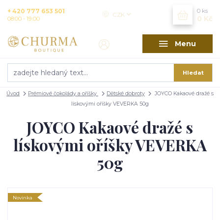
+ 420 777 653 501
0
ks
CZK
0 Kč
08:00 - 19:00
Menu
Hledat
Úvod
Prémiové čokolády a oříšky
Dětské dobroty
JOYCO Kakaové dražé s
lískovými oříšky VEVERKA 50g
JOYCO Kakaové dražé s
lískovými oříšky VEVERKA
50g
Novinka