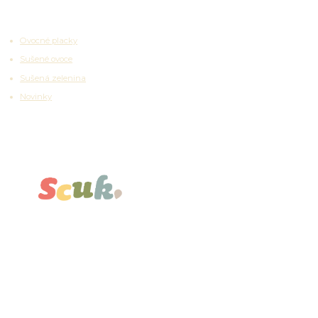
Zajímavosti
Ovocné placky
Sušené ovoce
Sušená zelenina
Novinky
Partnerské platformy
Kontakty