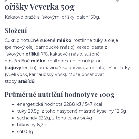
oříšky Veverka 50g
Kakaové dražé s lískovými oříšky, balení 50g.
Složení
Cukr, plnotučné sušené
mléko
, rostlinné tuky a oleje
(palmový olej, bambucké máslo), kakao, pasta z
lískových
oříšků
7%, kakaové máslo, sušené
odstředěné
mléko
, maltodextrin, emulgátor
(
sójový
lecitin), potravinářská barviva, aromata, leštící látky
(včelí vosk, karnaubský vosk). Může obsahovat
stopy
arašídů
.
Průměrné nutriční hodnoty ve 100g
energetická hodnota 2288 kJ / 547 kcal
tuky 29,5g, z toho nasycené mastné kyseliny 12,6g
sacharidy 62,2g, z toho cukry 54,4g
bílkoviny 8,2g
sůl 0,1g