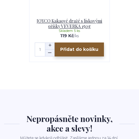
JOYCO Kakaové dražé s lískovými
oříšky VEVERKA 150g
Skladem 5 ks
119 Kč
/
ks
Přidat do košíku
Nepropásněte novinky,
akce a slevy!
Můžete se kdykoli odhlásit. Zasíláme jednou za 14 dní.