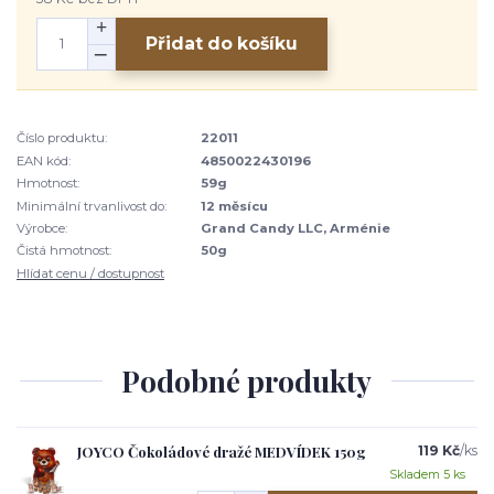
Přidat do košíku
Číslo produktu:
22011
EAN kód:
4850022430196
Hmotnost:
59g
Minimální trvanlivost do:
12 měsícu
Výrobce:
Grand Candy LLC, Arménie
Čistá hmotnost:
50g
Hlídat cenu / dostupnost
Podobné produkty
JOYCO Čokoládové dražé MEDVÍDEK 150g
119 Kč
/
ks
Skladem 5 ks