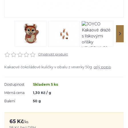
Ohodnotit produkt
Kakaové čokoládové kuličky v obalu z veverky 50g.
celý popis
Dostupnost
Skladem 5 ks
Měrná cena
1,30 Kč / g
Balení
50 g
65 Kč
/
ks
58 Kč
bez DPH