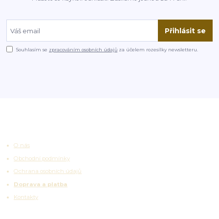
Přihlásit se
Souhlasím se
zpracováním osobních údajů
za účelem rozesílky newsletteru.
Užitečné odkazy
O nás
Obchodní podmínky
Ochrana osobních údajů
Doprava a platba
Kontakty