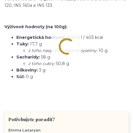
120, INS 160a a INS 133.
Výživové hodnoty (na 100g):
Energetická hodnota:
1692 kJ / 403 kcal
Tuky:
17,7 g
z toho nasycené mastné kyseliny:
10 g
Sacharidy:
58 g
z toho cukry:
50,8 g
Bílkoviny:
3 g
Sůl:
0 g
Potřebujete poradit?
Emma Lazaryan