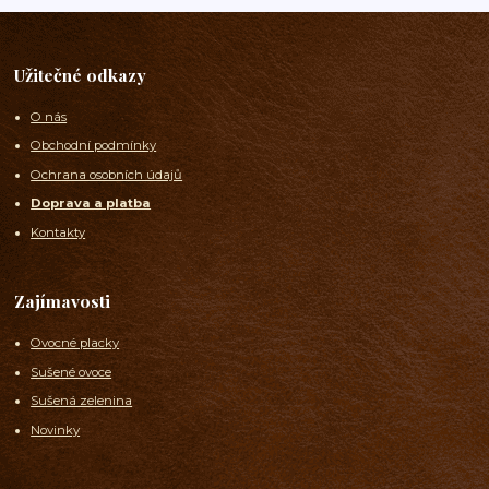
Užitečné odkazy
O nás
Obchodní podmínky
Ochrana osobních údajů
Doprava a platba
Kontakty
Zajímavosti
Ovocné placky
Sušené ovoce
Sušená zelenina
Novinky