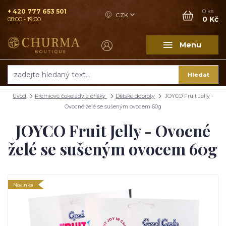
+ 420 777 653 501
0
ks
CZK
0 Kč
08:00 - 19:00
Menu
Hledat
Úvod
Prémiové čokolády a oříšky
Dětské dobroty
JOYCO Fruit Jelly -
Ovocné želé se sušeným ovocem 60g
JOYCO Fruit Jelly - Ovocné
želé se sušeným ovocem 60g
Novinka