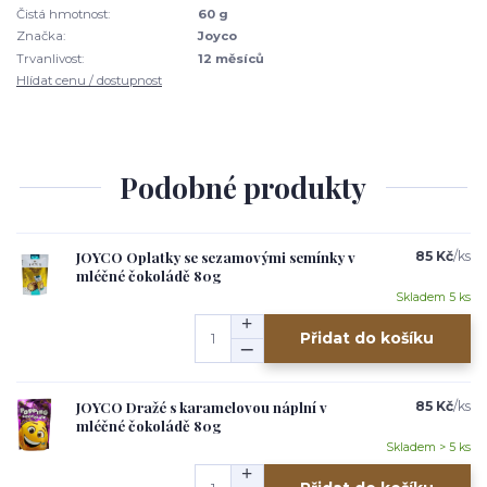
Čistá hmotnost:
60 g
Značka:
Joyco
Trvanlivost:
12 měsíců
Hlídat cenu / dostupnost
Podobné produkty
JOYCO Oplatky se sezamovými semínky v
85 Kč
/
ks
mléčné čokoládě 80g
Skladem 5 ks
Přidat do košíku
JOYCO Dražé s karamelovou náplní v
85 Kč
/
ks
mléčné čokoládě 80g
Skladem > 5 ks