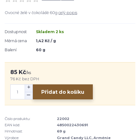
Ovocné želé v čokoládě 60g
celý popis
Dostupnost
Skladem 2 ks
Měrná cena
1,42 Kč / g
Balení
60 g
85 Kč
/
ks
76 Kč
bez DPH
Přidat do košíku
Číslo produktu:
22002
EAN kód:
4850022430691
Hmotnost:
69 g
Výrobce:
Grand Candy LLC, Arménie