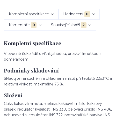
Kompletní specifikace
Hodnocení
0
Komentáře
0
Související zboží
2
Kompletní specifikace
V ovocné čokoládě s víšní, jahodou, broskví, limetkou a
pomerančem.
Podmínky skladování
Skladujte na suchém a chladném místě při teplotě 22±3°C a
relativní vlhkosti maximálně 75 %.
Složení
Cukr, kakaová hmota, melasa, kakaové máslo, kakaový
prášek, regulátor kyselosti INS 330, gelovací činidlo INS 406,
ochucovadla, emulgátor INS 322, potravinářská barviva INS