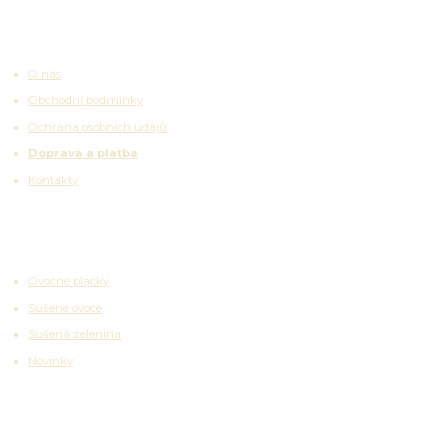
Užitečné odkazy
O nás
Obchodní podmínky
Ochrana osobních údajů
Doprava a platba
Kontakty
Zajímavosti
Ovocné placky
Sušené ovoce
Sušená zelenina
Novinky
Partnerské platformy