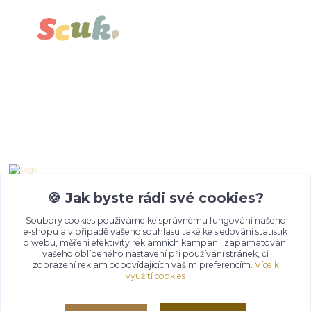
Kontakty
Emma Lazaryan
+ 420 777 653 501
🍪 Jak byste rádi své cookies?
08:00 - 19:00
Soubory cookies používáme ke správnému fungování našeho
e-shopu a v případě vašeho souhlasu také ke sledování statistik
info@churma.cz
o webu, měření efektivity reklamních kampaní, zapamatování
vašeho oblíbeného nastavení při používání stránek, či
zobrazení reklam odpovídajících vašim preferencím.
Více k
využití cookies