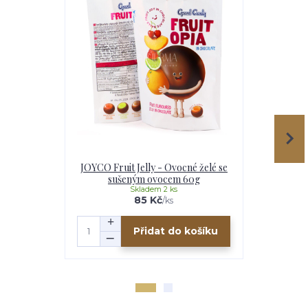
JOYCO Fruit Jelly - Ovocné želé se
JOYCO Draž
sušeným ovocem 60g
v mlé
Skladem 2 ks
85 Kč
/
ks
Přidat do košíku