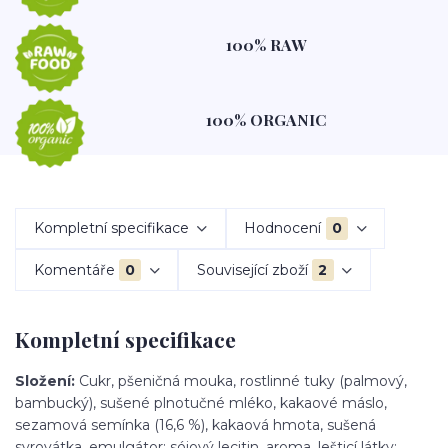
100% RAW
100% ORGANIC
Kompletní specifikace
Hodnocení
0
Komentáře
0
Související zboží
2
Kompletní specifikace
Složení:
Cukr, pšeničná mouka, rostlinné tuky (palmový,
bambucký), sušené plnotučné mléko, kakaové máslo,
sezamová semínka (16,6 %), kakaová hmota, sušená
syrovátka, emulgátor: sójový lecitin, aroma, lešticí látky: