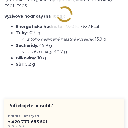
E901, E903.
Výživové hodnoty (na 100g):
Energetická hodnota:
2220 kJ / 532 kcal
Tuky:
32,5 g
z toho nasycené mastné kyseliny:
13,9 g
Sacharidy:
49,9 g
z toho cukry:
40,7 g
Bílkoviny:
10 g
Sůl:
0,2 g
Potřebujete poradit?
Emma Lazaryan
+ 420 777 653 501
08:00 - 19:00