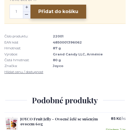
Přidat do košíku
Číslo produktu:
22001
EAN kód:
4850001396062
Hmotnost:
87 g
Výrobce:
Grand Candy LLC, Arménie
Čistá hmotnost:
80 g
Značka:
Joyco
Hlídat cenu / dostupnost
Podobné produkty
JOYCO Fruit Jelly - Ovocné želé se sušeným
85 Kč
/
ks
ovocem 60g
Skladem 2 ks