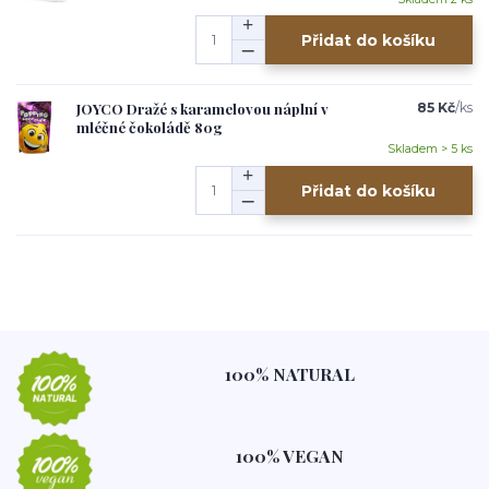
Přidat do košíku
JOYCO Dražé s karamelovou náplní v
85 Kč
/
ks
mléčné čokoládě 80g
Skladem > 5 ks
Přidat do košíku
100% NATURAL
100% VEGAN