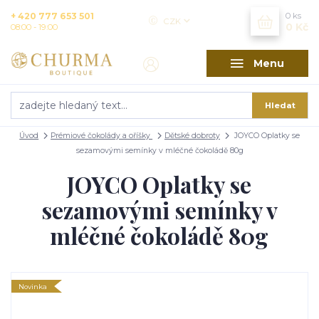
+ 420 777 653 501
0
ks
CZK
0 Kč
08:00 - 19:00
Menu
Hledat
Úvod
Prémiové čokolády a oříšky
Dětské dobroty
JOYCO Oplatky se
sezamovými semínky v mléčné čokoládě 80g
JOYCO Oplatky se
sezamovými semínky v
mléčné čokoládě 80g
Novinka