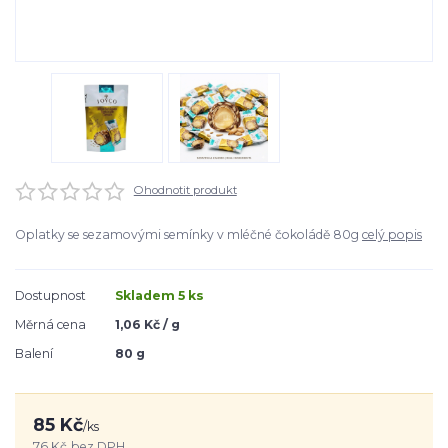
Ohodnotit produkt
Oplatky se sezamovými semínky v mléčné čokoládě 80g
celý popis
Dostupnost
Skladem 5 ks
Měrná cena
1,06 Kč / g
Balení
80 g
85 Kč
/
ks
76 Kč
bez DPH