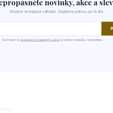
epropásněte novinky, akce a slev
Můžete se kdykoli odhlásit. Zasíláme jednou za 14 dní.
P
Souhlasím se
zpracováním osobních údajů
za účelem rozesílky newsletteru.
osti
Partnerské platformy
 placky