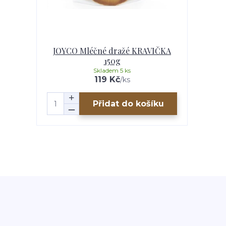
JOYCO Mléčné dražé KRAVIČKA
150g
Skladem 5 ks
119 Kč
/
ks
Přidat do košíku