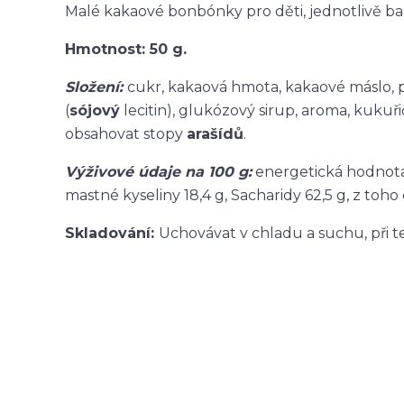
Malé kakaové bonbónky pro děti, jednotlivě bal
Hmotnost: 50 g.
Složení:
cukr, kakaová hmota, kakaové máslo, 
(
sójový
lecitin), glukózový sirup, aroma, kuku
obsahovat stopy
arašídů
.
Výživové údaje na 100 g:
energetická hodnota 
mastné kyseliny 18,4 g, Sacharidy 62,5 g, z toho 
Skladování:
Uchovávat v chladu a suchu, při te