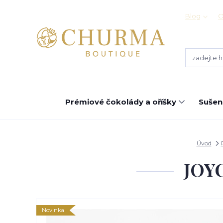
Blog
O
Prémiové čokolády a oříšky
Sušen
Úvod
JOYC
Novinka