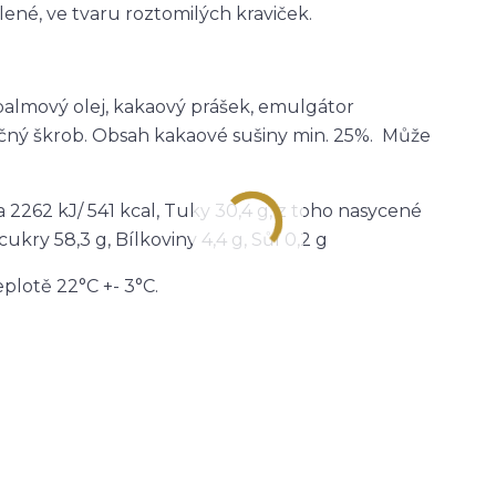
ené, ve tvaru roztomilých kraviček.
palmový olej, kakaový prášek, emulgátor
řičný škrob. Obsah kakaové sušiny min. 25%. Může
2262 kJ/ 541 kcal, Tuky 30,4 g, z toho nasycené
cukry 58,3 g, Bílkoviny 4,4 g, Sůl 0,2 g
plotě 22°C +- 3°C.