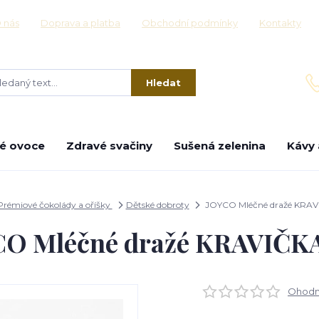
 nás
Doprava a platba
Obchodní podmínky
Kontakty
Hledat
é ovoce
Zdravé svačiny
Sušená zelenina
Kávy 
Prémiové čokolády a oříšky
Dětské dobroty
JOYCO Mléčné dražé KRAV
O Mléčné dražé KRAVIČK
Ohodno