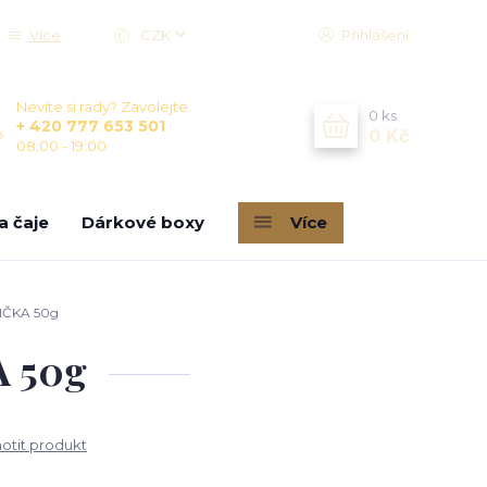
Více
CZK
Přihlášení
Nevíte si rady? Zavolejte.
0
ks
+ 420 777 653 501
0 Kč
08:00 - 19:00
a čaje
Dárkové boxy
Více
IČKA 50g
A 50g
tit produkt