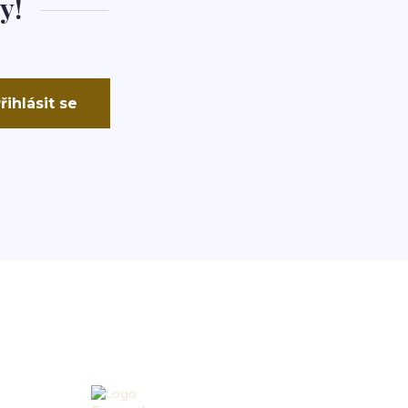
y!
řihlásit se
Kontakty