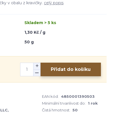
ky v obalu z kravičky.
celý popis
Skladem > 5 ks
1,30 Kč / g
50 g
Přidat do košíku
EAN kód:
4850001390503
Minimální trvanlivost do:
1 rok
LLC,
Čistá hmotnost:
50